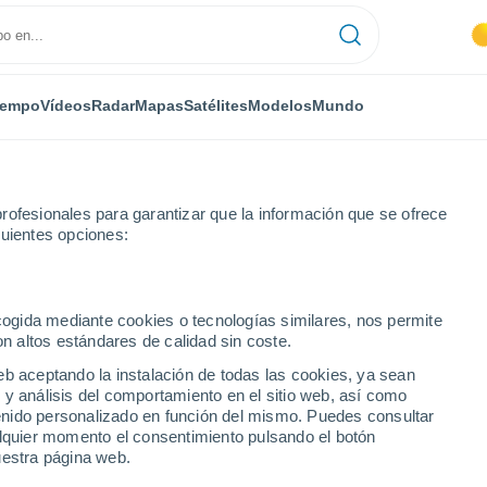
iempo
Vídeos
Radar
Mapas
Satélites
Modelos
Mundo
rofesionales para garantizar que la información que se ofrece
guientes opciones:
ssac
Por horas
ecogida mediante cookies o tecnologías similares, nos permite
on altos estándares de calidad sin coste.
r horas
eb aceptando la instalación de todas las cookies, ya sean
 y análisis del comportamiento en el sitio web, así como
ntenido personalizado en función del mismo. Puedes consultar
alquier momento el consentimiento pulsando el botón
uestra página web.