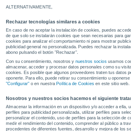
Gráfica del tiempo por horas en 
ALTERNATIVAMENTE,
SÍMBOLO
TEMPERATURA
Rechazar tecnologías similares a cookies
En caso de no aceptar la instalación de cookies, puedes accede
00
03
06
09
12
15
18
21
00
03
06
09
de que solo se instalarán cookies que sean necesarias para garan
cookies para analizar el comportamiento ni para mostrar publici
publicidad general no personalizada. Puedes rechazar la instala
abono pulsando el botón "Rechazar".
Con su consentimiento, nosotros y
nuestros socios
usamos cooki
almacenar, acceder y procesar datos personales como su visita e
cookies. Es posible que algunos proveedores traten tus datos pe
29°
28°
oponerte. Para ello, puede retirar su consentimiento u oponerse
27°
"Configurar"
o en nuestra
Política de Cookies
en este sitio web.
25°
23°
22°
21°
Nosotros y nuestros socios hacemos el siguiente trata
20°
20°
19°
18°
Almacenar la información en un dispositivo y/o acceder a ella, 
perfiles para publicidad personalizada, utilizar perfiles para sele
personalizar el contenido, uso de perfiles para la selección de c
medir el rendimiento del contenido, comprender al público a tra
procedentes de diferentes fuentes, desarrollo y mejora de los se