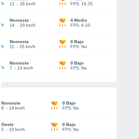
12
-
28 km/h
FPS:
15-25
Noroeste
4 Medio
14
-
29 km/h
FPS:
6-10
Noroeste
0 Bajo
11
-
25 km/h
FPS:
No
Noroeste
0 Bajo
7
-
14 km/h
FPS:
No
Noroeste
0 Bajo
8
-
14 km/h
FPS:
No
Oeste
0 Bajo
5
-
10 km/h
FPS:
No