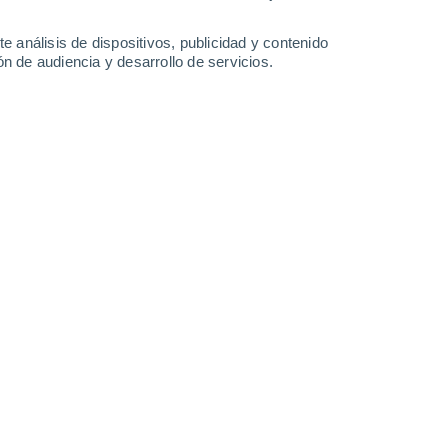
Sábado
8
e análisis de dispositivos, publicidad y contenido
n de audiencia y desarrollo de servicios.
n Moissac
22°
Cielo despejado
02:00
Sensación T.
24°
20°
Cubierto
05:00
Sensación T.
20°
20°
Cubierto
08:00
Sensación T.
20°
25°
Cubierto
11:00
Sensación T.
26°