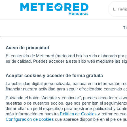
T
Aviso de privacidad
El contenido de Meteored (meteored.hn) ha sido elaborado por p
es de calidad. Puedes acceder a este sitio web mediante las si
Aceptar cookies y acceder de forma gratuita
Inicio
Francia
Occitania
Tarn y Garona
Moi
La publicidad digital personalizada, basada en la información r
financiar nuestra actividad para seguir ofreciéndote contenido c
Tiempo en Moissac po
Pulsando el botón "Aceptar y continuar", puedes acceder a la w
nuestras o de nuestros socios, que nos permiten el seguimiento
desarrollar un perfil específico para mostrarte publicidad y co
Tiempo 1 - 7 días
Por horas
más información en nuestra
Política de Cookies
y retirar en cu
Configuración de cookies
que aparece disponible en el pie de n