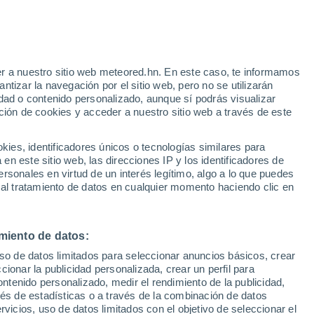
Moissac
VIENTO
PRECIPITACIÓN
r a nuestro sitio web meteored.hn. En este caso, te informamos
12
15
18
21
00
03
06
09
12
15
18
21
00
tizar la navegación por el sitio web, pero no se utilizarán
dad o contenido personalizado, aunque sí podrás visualizar
ción de cookies y acceder a nuestro sitio web a través de este
35°
33°
33°
es, identificadores únicos o tecnologías similares para
31°
n este sitio web, las direcciones IP y los identificadores de
30°
29°
rsonales en virtud de un interés legítimo, algo a lo que puedes
27°
 al tratamiento de datos en cualquier momento haciendo clic en
27°
25°
24°
22°
miento de datos:
20°
19°
uso de datos limitados para seleccionar anuncios básicos, crear
ccionar la publicidad personalizada, crear un perfil para
ontenido personalizado, medir el rendimiento de la publicidad,
vés de estadísticas o a través de la combinación de datos
rvicios, uso de datos limitados con el objetivo de seleccionar el