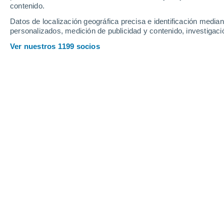
Jueves
6
Viernes
7
contenido.
Datos de localización geográfica precisa e identificación mediant
personalizados, medición de publicidad y contenido, investigació
Ver nuestros 1199 socios
La previsión del tiempo por horas e
JUEVES, 06 DE AGOSTO
La mayor parte del día
Nubes y claros
Salida del sol a las
06:49
Puesta del sol a las
21:13
Primera luz a las
06:16
Última luz a las
21:45
Fase Lunar