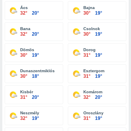
Ács
Bajna
32°
20°
30°
19°
Bana
Csolnok
32°
20°
30°
19°
Dömös
Dorog
30°
19°
31°
19°
Dunaszentmiklós
Esztergom
30°
18°
31°
19°
Kisbér
Komárom
31°
20°
32°
20°
Neszmély
Oroszlány
32°
19°
31°
19°