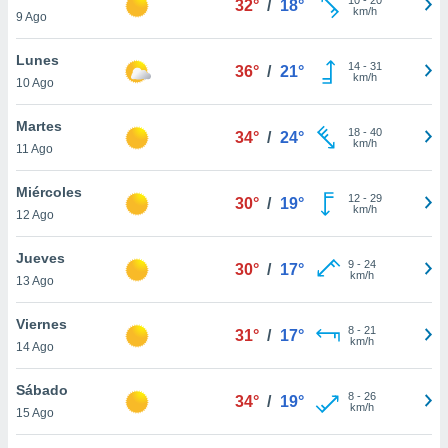
32°
/
18°
ublicidad y
km/h
9 Ago
do en
Lunes
 mismo.
14
-
31
36°
/
21°
km/h
sultar más
10 Ago
 en nuestra
 Cookies
y
Martes
18
-
40
34°
/
24°
ualquier
km/h
11 Ago
ento
Miércoles
 botón
12
-
29
30°
/
19°
km/h
12 Ago
ación de
kies
 disponible
Jueves
9
-
24
30°
/
17°
e nuestra
km/h
13 Ago
.
Viernes
IVAMENTE,
8
-
21
31°
/
17°
km/h
14 Ago
as
Sábado
8
-
26
34°
/
19°
 a cookies
km/h
15 Ago
 no aceptar