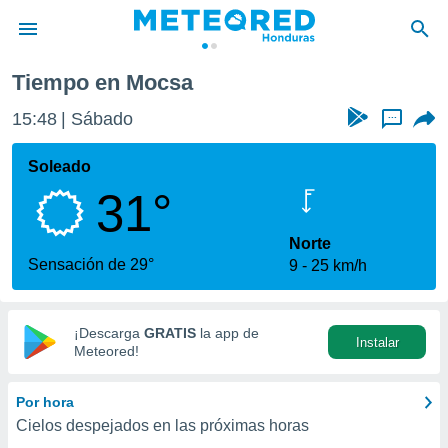
Tiempo en Mocsa
privacidad
15:48
Sábado
...
o de
n) ha sido
Soleado
or
31°
es para
ue la
 que se
Norte
e calidad.
Sensación de 29°
9
25 km/h
eder a este
ediante las
opciones:
¡Descarga
GRATIS
la app de
Instalar
ookies y
Meteored!
e forma
Por hora
d digital
Cielos despejados en las próximas horas
ada, basada