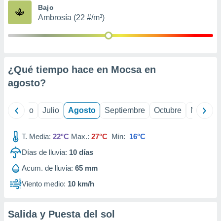
ados con el
Bajo
 seleccionar
Ambrosía (22 #/m³)
o.
calización
precisa e
ión mediante
¿Qué tiempo hace en Mocsa en
, publicidad
agosto
?
dos,
 publicidad
,
yo
Junio
Julio
Agosto
Septiembre
Octubre
Noviemb
ón de
 desarrollo
T. Media:
22°C
Max.:
27°C
Min:
16°C
s.
Días de lluvia:
10
días
tros 1199
ios
Acum. de lluvia:
65 mm
Viento medio:
10 km/h
Salida y Puesta del sol