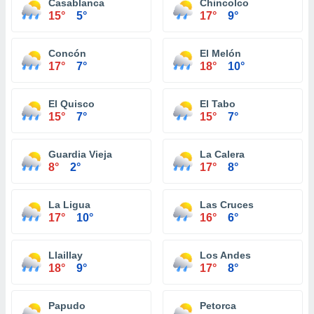
Casablanca
Chincolco
15°
5°
17°
9°
Concón
El Melón
17°
7°
18°
10°
El Quisco
El Tabo
15°
7°
15°
7°
Guardia Vieja
La Calera
8°
2°
17°
8°
La Ligua
Las Cruces
17°
10°
16°
6°
Llaillay
Los Andes
18°
9°
17°
8°
Papudo
Petorca