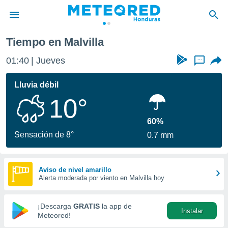
Tiempo en Malvilla
privacidad
01:40
Jueves
...
o de
n) ha sido
Lluvia débil
or
10°
es para
ue la
 que se
60%
e calidad.
Sensación de 8°
0.7 mm
eder a este
ediante las
opciones:
Aviso de nivel amarillo
Alerta moderada por viento en Malvilla hoy
ookies y
e forma
¡Descarga
GRATIS
la app de
Instalar
d digital
Meteored!
ada, basada