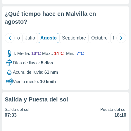
ados con el
 seleccionar
o.
¿Qué tiempo hace en Malvilla en
calización
agosto
?
precisa e
ión mediante
yo
Junio
Julio
Agosto
Septiembre
Octubre
Noviemb
, publicidad
T. Media:
10°C
Max.:
14°C
Min:
7°C
dos,
 publicidad
Días de lluvia:
5
días
,
ón de
Acum. de lluvia:
61 mm
 desarrollo
Viento medio:
10 km/h
s.
tros 1199
ios
Salida y Puesta del sol
Salida del sol
Puesta del sol
07:33
18:10