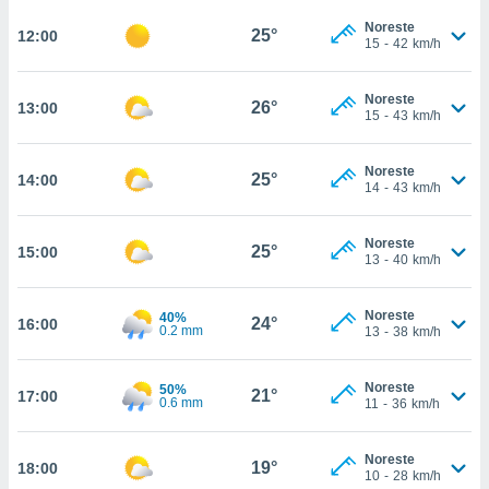
ed.hn. En
te
Noreste
25°
12:00
15
-
42
km/h
 de que
talarán
e sean
Noreste
26°
13:00
para
15
-
43
km/h
a
por el sitio
Noreste
o se
25°
14:00
14
-
43
km/h
cookies para
nto ni para
Noreste
25°
15:00
licidad o
13
-
40
km/h
ado, aunque
Noreste
sualizar
40%
24°
16:00
0.2 mm
13
-
38
km/h
general no
ada. Puedes
 instalación
Noreste
50%
21°
17:00
y acceder a
0.6 mm
11
-
36
km/h
io web a
ste abono
Noreste
 botón
19°
18:00
10
-
28
km/h
.