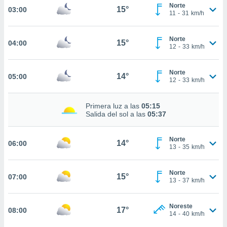
nos permite
Norte
15°
03:00
estra
11
-
31
km/h
ara seguir
e contenido
ACEPTAR
Norte
stándares
15°
04:00
Y
12
-
33
km/h
sin coste.
CONTINUAR
 botón
Norte
14°
05:00
continuar",
CONFIGURACIÓN
12
-
33
km/h
der a la
ndo la
 de todas
Primera luz a las
05:15
Salida del sol a las
05:37
, ya sean
de nuestros
 nos
Norte
14°
06:00
13
-
35
km/h
 y análisis
tamiento en
b, así como
Norte
15°
07:00
13
-
37
km/h
un perfil
para
ublicidad y
Noreste
17°
08:00
14
-
40
km/h
do en