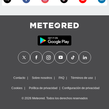
calización
precisa e
ión mediante
, publicidad
dos,
 publicidad
,
ón de
 desarrollo
s.
tros 1199
ios
Contacto
Sobre nosotros
FAQ
Términos de uso
Cookies
Política de privacidad
Configuración de privacidad
© 2026 Meteored. Todos los derechos reservados