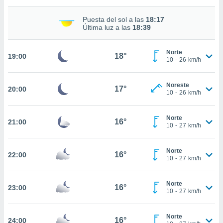
Puesta del sol a las
18:17
nto,
Última luz a las
18:39
cios
kies,
Norte
18°
19:00
10
-
26
km/h
ores únicos
as similares
nar,
Noreste
17°
rocesar
20:00
10
-
26
km/h
onales como
 este sitio
recciones IP
Norte
16°
21:00
10
-
27
km/h
ficadores de
 posible
s
Norte
16°
22:00
 traten tus
10
-
27
km/h
nales en
 interés
go a lo que
Norte
16°
23:00
10
-
27
km/h
nerte. Para
retirar su
ento u
Norte
16°
24:00