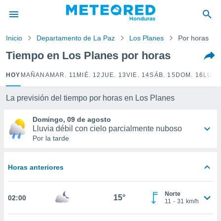
privacidad
o de
Inicio
Departamento de La Paz
Los Planes
Por horas
n) ha sido
Tiempo en Los Planes por horas
or
es para
HOY
MAÑANA
MAR. 11
MIÉ. 12
JUE. 13
VIE. 14
SÁB. 15
DOM. 16
LUN.
ue la
 que se
e calidad.
La previsión del tiempo por horas en Los Planes
eder a este
ediante las
Domingo, 09 de agosto
opciones:
Lluvia débil con cielo parcialmente nuboso
Por la tarde
ookies y
e forma
Horas anteriores
d digital
ada, basada
Norte
mación
15°
02:00
11
-
31
km/h
ediante
ecnologías