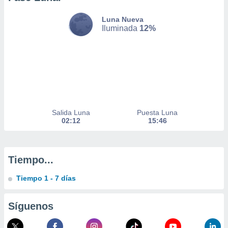
a
 la
Luna Nueva
Iluminada
12%
da, crear un
personalizar
o, uso de
a la
e contenido
do, medir el
 de la
medir el
Salida Luna
Puesta Luna
 del
02:12
15:46
 comprender
 través de
s o a través
nación de
Tiempo...
edentes de
fuentes,
Tiempo 1 - 7 días
y mejora de
os, uso de
ados con el
Síguenos
 seleccionar
o.