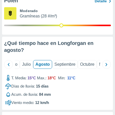
Polen
ados con el
Detalle
 seleccionar
o.
Moderado
Gramíneas (28 #/m³)
calización
precisa e
ión mediante
, publicidad
¿Qué tiempo hace en Longforgan en
dos,
agosto
?
 publicidad
,
ón de
yo
Junio
Julio
Agosto
Septiembre
Octubre
Noviemb
 desarrollo
s.
T. Media:
15°C
Max.:
18°C
Min:
11°C
tros 1199
ios
Días de lluvia:
15
días
Acum. de lluvia:
84 mm
Viento medio:
12 km/h