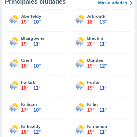
Principales ciudades
Más ciudades
Aberfeldy
Arbroath
19°
10°
18°
13°
Blairgowrie
Brechin
19°
11°
20°
11°
Crieff
Dundee
18°
10°
19°
12°
Falkirk
Forfar
18°
11°
19°
11°
Killearn
Killin
17°
10°
17°
11°
Kirkcaldy
Kirriemuir
18°
12°
19°
11°