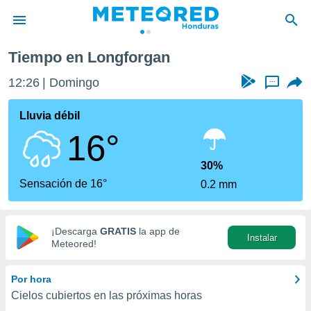
Tiempo en Longforgan
privacidad
12:26
Domingo
...
o de
n) ha sido
Lluvia débil
or
16°
es para
ue la
 que se
30%
e calidad.
Sensación de 16°
0.2 mm
eder a este
ediante las
opciones:
¡Descarga
GRATIS
la app de
Instalar
ookies y
Meteored!
e forma
Por hora
d digital
Cielos cubiertos en las próximas horas
ada, basada