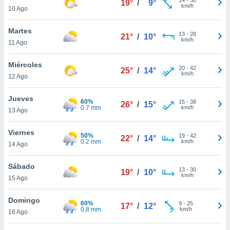
19°
/
9°
ublicidad y
km/h
10 Ago
do en
Martes
 mismo.
13
-
28
21°
/
10°
km/h
sultar más
11 Ago
 en nuestra
 Cookies
y
Miércoles
20
-
42
25°
/
14°
ualquier
km/h
12 Ago
ento
Jueves
 botón
60%
15
-
38
26°
/
15°
0.7 mm
km/h
13 Ago
ación de
kies
 disponible
Viernes
50%
19
-
42
22°
/
14°
e nuestra
0.2 mm
km/h
14 Ago
.
Sábado
IVAMENTE,
13
-
30
19°
/
10°
km/h
15 Ago
as
Domingo
60%
9
-
25
17°
/
12°
 a cookies
0.8 mm
km/h
16 Ago
 no aceptar