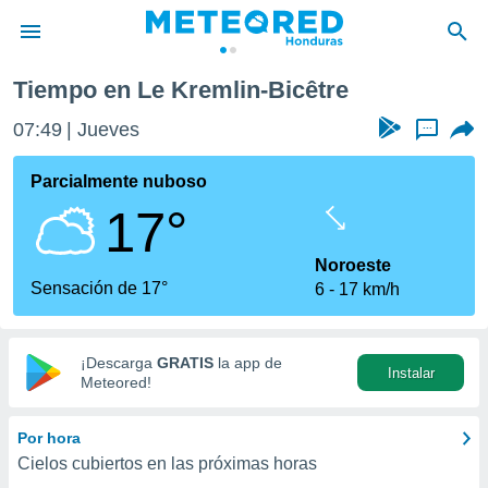
n-Bicêtre
Tiempo en Le Kremlin-Bicêtre
privacidad
07:49
Jueves
...
o de
n) ha sido
Parcialmente nuboso
or
17°
es para
ue la
 que se
Noroeste
e calidad.
Sensación de 17°
6
17 km/h
eder a este
ediante las
opciones:
¡Descarga
GRATIS
la app de
Instalar
ookies y
Meteored!
e forma
Por hora
d digital
Cielos cubiertos en las próximas horas
ada, basada