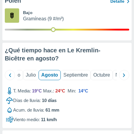
Polen
ados con el
Detalle
 seleccionar
o.
Bajo
Gramíneas (9 #/m³)
calización
precisa e
ión mediante
, publicidad
¿Qué tiempo hace en Le Kremlin-
dos,
Bicêtre en
agosto
?
 publicidad
,
ón de
yo
Junio
Julio
Agosto
Septiembre
Octubre
Noviemb
 desarrollo
s.
T. Media:
19°C
Max.:
24°C
Min:
14°C
tros 1199
ios
Días de lluvia:
10
días
Acum. de lluvia:
61 mm
Viento medio:
11 km/h