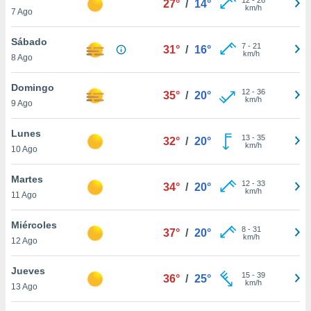
27°
/
14°
ublicidad y
km/h
7 Ago
do en
Sábado
 mismo.
7
-
21
31°
/
16°
km/h
sultar más
8 Ago
 en nuestra
 Cookies
y
Domingo
12
-
36
35°
/
20°
ualquier
km/h
9 Ago
ento
Lunes
 botón
13
-
35
32°
/
20°
km/h
10 Ago
ación de
kies
 disponible
Martes
12
-
33
34°
/
20°
e nuestra
km/h
11 Ago
.
Miércoles
IVAMENTE,
8
-
31
37°
/
20°
km/h
12 Ago
as
Jueves
15
-
39
36°
/
25°
 a cookies
km/h
13 Ago
 no aceptar