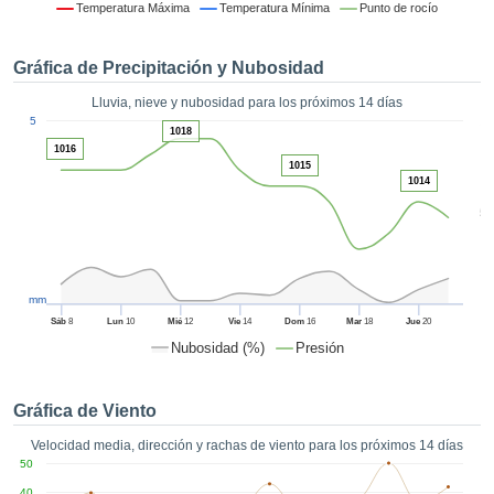
formación
Temperatura Máxima
Temperatura Mínima
Punto de rocío
 mediante
tecnologías
Gráfica de Precipitación y Nubosidad
nos permite
r nuestra
Lluvia, nieve y nubosidad para los próximos 14 días
para seguir
1
5
e contenido
1018
ACEPTAR
1016
estándares
Y
1015
 sin coste.
1014
CONTINUAR
 el botón
5
continuar",
CONFIGURACIÓN
ceder a la
tando la
n de todas
mm
s, ya sean
Sáb
8
Lun
10
Mié
12
Vie
14
Dom
16
Mar
18
Jue
20
de nuestros
Nubosidad (%)
Presión
 que nos
ten el
 y análisis
Gráfica de Viento
tamiento en
b, así como
Velocidad media, dirección y rachas de viento para los próximos 14 días
r un perfil
50
ico para
40