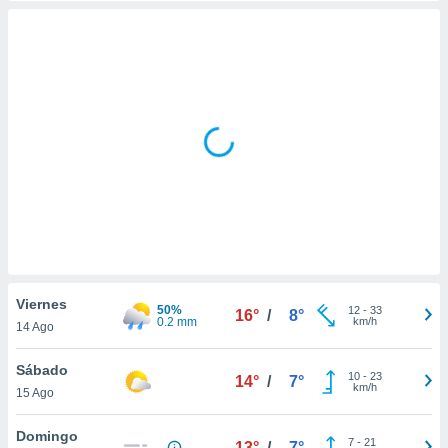
mación
ediante
ecnologías
nos permite
estra
ara seguir
e contenido
ACEPTAR
stándares
Y
sin coste.
CONTINUAR
 botón
continuar",
CONFIGURACIÓN
der a la
ndo la
 de todas
, ya sean
de nuestros
Viernes
50%
12
-
33
16°
/
8°
 nos
0.2 mm
km/h
14 Ago
 y análisis
Sábado
10
-
23
tamiento en
14°
/
7°
km/h
15 Ago
b, así como
un perfil
Domingo
para
7
-
21
13°
/
7°