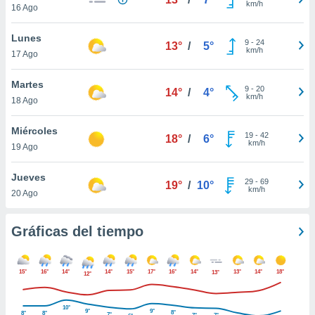
km/h
ublicidad y
16 Ago
do en
Lunes
9
-
24
 mismo.
13°
/
5°
km/h
17 Ago
sultar más
 en nuestra
Martes
 Cookies
y
9
-
20
14°
/
4°
km/h
ualquier
18 Ago
ento
Miércoles
19
-
42
18°
/
6°
 botón
km/h
19 Ago
ación de
kies
Jueves
 disponible
29
-
69
19°
/
10°
km/h
e nuestra
20 Ago
.
Gráficas del tiempo
IVAMENTE,
as
15°
16°
14°
14°
15°
17°
16°
14°
13°
14°
18°
13°
12°
 a cookies
 no aceptar
10°
9°
9°
8°
8°
8°
7°