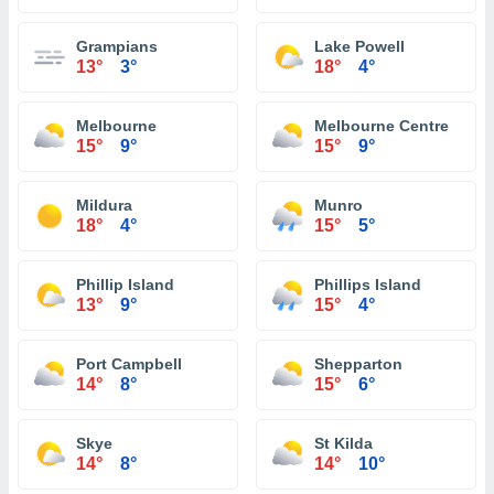
Grampians
Lake Powell
13°
3°
18°
4°
Melbourne
Melbourne Centre
15°
9°
15°
9°
Mildura
Munro
18°
4°
15°
5°
Phillip Island
Phillips Island
13°
9°
15°
4°
Port Campbell
Shepparton
14°
8°
15°
6°
Skye
St Kilda
14°
8°
14°
10°