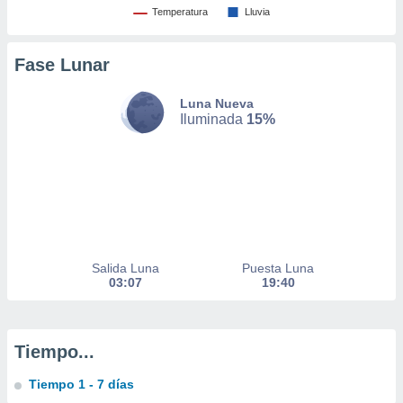
Temperatura
Lluvia
nto,
Fase Lunar
cios
kies,
Luna Nueva
ores únicos
Iluminada
15%
as similares
nar,
rocesar
onales como
 este sitio
recciones IP
ficadores de
 posible
s
Salida Luna
Puesta Luna
 traten tus
03:07
19:40
nales en
 interés
go a lo que
nerte. Para
Tiempo...
retirar su
ento u
Tiempo 1 - 7 días