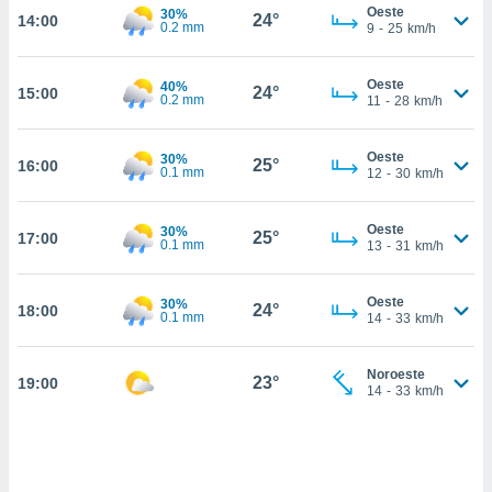
nos permite
Oeste
30%
24°
14:00
estra
0.2 mm
9
-
25
km/h
ara seguir
e contenido
ACEPTAR
Oeste
40%
stándares
24°
15:00
Y
0.2 mm
11
-
28
km/h
sin coste.
CONTINUAR
 botón
Oeste
30%
25°
16:00
continuar",
0.1 mm
CONFIGURACIÓN
12
-
30
km/h
der a la
ndo la
 de todas
Oeste
30%
25°
17:00
0.1 mm
13
-
31
km/h
, ya sean
de nuestros
 nos
Oeste
30%
24°
18:00
0.1 mm
14
-
33
km/h
 y análisis
tamiento en
b, así como
Noroeste
23°
19:00
14
-
33
km/h
un perfil
para
ublicidad y
do en