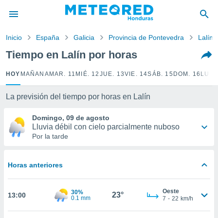
privacidad
o de
Inicio
España
Galicia
Provincia de Pontevedra
Lalín
n) ha sido
Tiempo en Lalín por horas
or
es para
HOY
MAÑANA
MAR. 11
MIÉ. 12
JUE. 13
VIE. 14
SÁB. 15
DOM. 16
LUN.
ue la
 que se
e calidad.
La previsión del tiempo por horas en Lalín
eder a este
ediante las
Domingo, 09 de agosto
opciones:
Lluvia débil con cielo parcialmente nuboso
Por la tarde
ookies y
e forma
Horas anteriores
d digital
ada, basada
Oeste
30%
mación
23°
13:00
0.1 mm
7
-
22
km/h
ediante
ecnologías