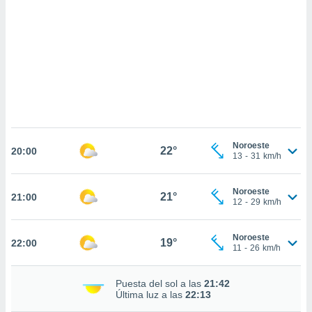
 mismo.
sultar más
 en nuestra
 Cookies
y
ualquier
ento
 botón
ación de
kies
 disponible
Noroeste
22°
e nuestra
20:00
13
-
31
km/h
.
IVAMENTE,
Noroeste
21°
21:00
12
-
29
km/h
as
Noroeste
19°
22:00
 a cookies
11
-
26
km/h
 no aceptar
ón de
Puesta del sol a las
21:42
uedes
Última luz a las
22:13
uestro sitio