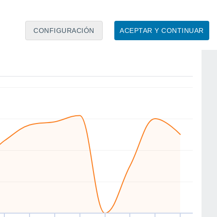
CONFIGURACIÓN
ACEPTAR Y CONTINUAR
NE
NE
NE
NE
NE
NE
NE
NE
ié
12
Jue
13
Vie
14
Sáb
15
Dom
16
Lun
17
Mar
18
Mié
19
to
Velocidad media del viento