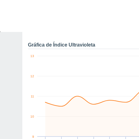
0
N
N
NE
N
N
NE
km/h
Jue
6
Vie
7
Sáb
8
Dom
9
Lun
10
Mar
11
M
Rachas máximas de vien
Gráfica de Índice Ultravioleta
13
12
11
10
9