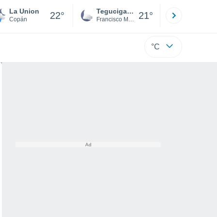
La Union
Tegucigalpa
San Pedr
22°
21°
Copán
Francisco Morazán
Cortés
°C