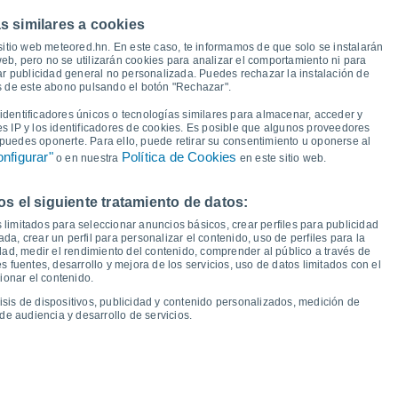
s similares a cookies
31°
31°
30°
30°
29°
29°
29°
sitio web meteored.hn. En este caso, te informamos de que solo se instalarán
eb, pero no se utilizarán cookies para analizar el comportamiento ni para
27°
ar publicidad general no personalizada. Puedes rechazar la instalación de
és de este abono pulsando el botón "Rechazar".
21°
21°
21°
21°
20°
20°
20°
20°
dentificadores únicos o tecnologías similares para almacenar, acceder y
es IP y los identificadores de cookies. Es posible que algunos proveedores
e puedes oponerte. Para ello, puede retirar su consentimiento u oponerse al
nfigurar"
Política de Cookies
o en nuestra
en este sitio web.
 el siguiente tratamiento de datos:
ié
12
Jue
13
Vie
14
Sáb
15
Dom
16
Lun
17
Mar
18
Mié
19
 limitados para seleccionar anuncios básicos, crear perfiles para publicidad
emperatura Mínima
Punto de rocío
ada, crear un perfil para personalizar el contenido, uso de perfiles para la
dad, medir el rendimiento del contenido, comprender al público a través de
 fuentes, desarrollo y mejora de los servicios, uso de datos limitados con el
ionar el contenido.
isis de dispositivos, publicidad y contenido personalizados, medición de
idad para los próximos 14 días
de audiencia y desarrollo de servicios.
100
1017
75