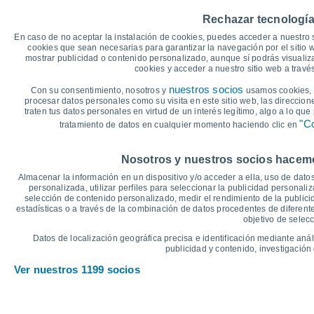
35
Rechazar tecnología
30°
30°
30°
30°
29°
30
29°
En caso de no aceptar la instalación de cookies, puedes acceder a nuestro 
cookies que sean necesarias para garantizar la navegación por el sitio w
mostrar publicidad o contenido personalizado, aunque sí podrás visualiz
25
cookies y acceder a nuestro sitio web a trav
21°
21°
21°
20°
20°
20°
nuestros socios
Con su consentimiento, nosotros y
usamos cookies, i
20
procesar datos personales como su visita en este sitio web, las direccion
traten tus datos personales en virtud de un interés legítimo, algo a lo qu
15
"Co
tratamiento de datos en cualquier momento haciendo clic en
°C
Nosotros y nuestros socios hacemos
Jue
6
Vie
7
Sáb
8
Dom
9
Lun
10
Mar
11
M
Almacenar la información en un dispositivo y/o acceder a ella, uso de datos
Temperatura Máxima
T
personalizada, utilizar perfiles para seleccionar la publicidad personaliz
selección de contenido personalizado, medir el rendimiento de la publici
estadísticas o a través de la combinación de datos procedentes de diferentes
objetivo de selecc
Gráfica de Precipitación y Nubosidad
Datos de localización geográfica precisa e identificación mediante anál
Lluvia, nieve y nubos
publicidad y contenido, investigación 
25
Ver nuestros 1199 socios
20