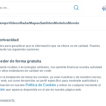
iempo
Vídeos
Radar
Mapas
Satélites
Modelos
Mundo
privacidad
es para garantizar que la información que se ofrece es de calidad. Puedes
iante las siguientes opciones:
eder de forma gratuita
as del tiempo
ante cookies o tecnologías similares, nos permite financiar nuestra actividad
 altos estándares de calidad sin coste.
 La Union
 la instalación de todas las cookies, ya sean nuestras o de nuestros socios,
 web, así como desarrollar un perfil específico para mostrarte publicidad y
Política de Cookies
ormación en nuestra
y retirar en cualquier momento el
kies
que aparece disponible en el pie de nuestra página web.
IVAMENTE,
a y punto de rocío para los próximos 14 días