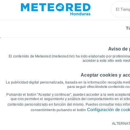
T
Aviso de 
El contenido de Meteored (meteored.hn) ha sido elaborado por profesional
acceder a este sitio web med
Aceptar cookies y acc
Inicio
Departamento de Copán
La Union
Gráfic
La publicidad digital personalizada, basada en la información recogida medi
para seguir ofreciéndote contenido con
Gráficas del tiempo de
Pulsando el botón "Aceptar y continuar", puedes acceder a la web aceptando
que nos permiten el seguimiento y análisis del comportamiento en el sitio
contenido personalizado en función del mismo. Puedes consultar más inf
14 días
7 días
Configuración de coo
consentimiento pulsando el botón
Gráfica de Temperatura
ALTERNAT
Temperatura máxima, temperatura mínim