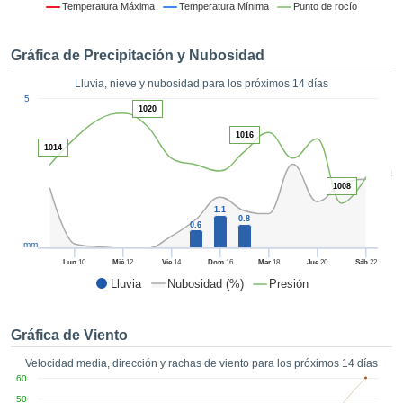
formación
Temperatura Máxima
Temperatura Mínima
Punto de rocío
 mediante
tecnologías
Gráfica de Precipitación y Nubosidad
nos permite
r nuestra
Lluvia, nieve y nubosidad para los próximos 14 días
para seguir
1
5
e contenido
1020
ACEPTAR
estándares
Y
1016
 sin coste.
1014
CONTINUAR
 el botón
5
continuar",
1008
CONFIGURACIÓN
ceder a la
1.1
tando la
0.8
0.6
n de todas
mm
s, ya sean
Lun
10
Mié
12
Vie
14
Dom
16
Mar
18
Jue
20
Sáb
22
de nuestros
Lluvia
Nubosidad (%)
Presión
 que nos
ten el
 y análisis
Gráfica de Viento
tamiento en
b, así como
Velocidad media, dirección y rachas de viento para los próximos 14 días
r un perfil
60
ico para
50