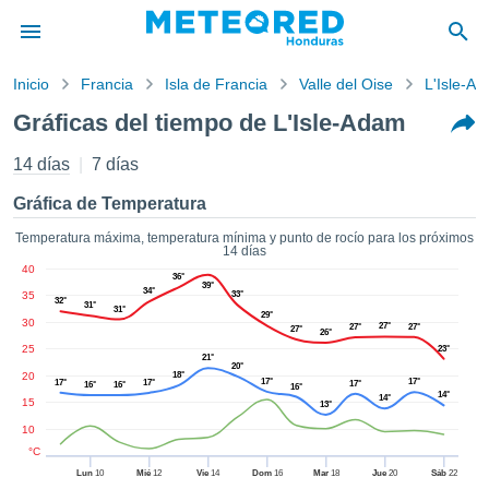
Inicio
Francia
Isla de Francia
Valle del Oise
L'Isle-A
privacidad
Gráficas del tiempo de L'Isle-Adam
enido de
ored
14 días
7 días
hn) ha sido
ado por
Gráfica de Temperatura
ales para
ar que la
Temperatura máxima, temperatura mínima y punto de rocío para los próximos
14 días
ón que se
40
de calidad.
36°
39°
34°
35
33°
eder a este
32°
31°
31°
29°
ediante las
30
27°
27°
27°
27°
26°
 opciones:
25
23°
21°
20°
20
18°
cookies y
17°
17°
17°
17°
17°
16°
16°
16°
14°
14°
de forma
15
13°
uita
10
dad digital
°C
ada, basada
Lun
10
Mié
12
Vie
14
Dom
16
Mar
18
Jue
20
Sáb
22