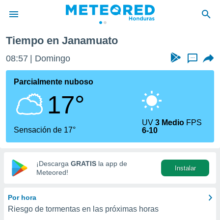
Tiempo en Janamuato
privacidad
08:57
Domingo
...
o de
n) ha sido
Parcialmente nuboso
or
17°
es para
ue la
 que se
UV
3 Medio
FPS
e calidad.
Sensación de 17°
6-10
eder a este
ediante las
opciones:
¡Descarga
GRATIS
la app de
Instalar
ookies y
Meteored!
e forma
Por hora
d digital
Riesgo de tormentas en las próximas horas
ada, basada