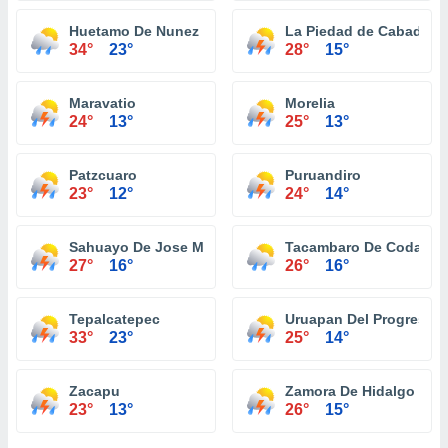
Huetamo De Nunez
La Piedad de Cabadas
34°
23°
28°
15°
Maravatio
Morelia
24°
13°
25°
13°
Patzcuaro
Puruandiro
23°
12°
24°
14°
Sahuayo De Jose Maria Morelos
Tacambaro De Codallos
27°
16°
26°
16°
Tepalcatepec
Uruapan Del Progreso
33°
23°
25°
14°
Zacapu
Zamora De Hidalgo
23°
13°
26°
15°