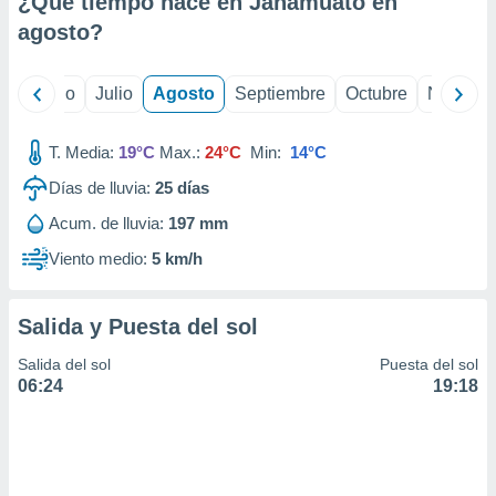
¿Qué tiempo hace en Janamuato en
ados con el
 seleccionar
agosto
?
o.
calización
yo
Junio
Julio
Agosto
Septiembre
Octubre
Noviemb
precisa e
ión mediante
T. Media:
19°C
Max.:
24°C
Min:
14°C
, publicidad
Días de lluvia:
25
días
dos,
Acum. de lluvia:
197 mm
 publicidad
,
Viento medio:
5 km/h
ón de
 desarrollo
s.
Salida y Puesta del sol
tros 1199
Salida del sol
Puesta del sol
ios
06:24
19:18