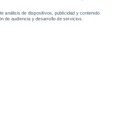
-
30
km/h
11
-
27
km/h
11
-
25
km/h
9
-
28
km/h
e análisis de dispositivos, publicidad y contenido
n de audiencia y desarrollo de servicios.
Oeste
3 Medio
°
7
-
23 km/h
FPS:
6-10
Oeste
2 Bajo
°
7
-
20 km/h
FPS:
no
Oeste
1 Bajo
°
7
-
18 km/h
FPS:
no
Oeste
0 Bajo
°
5
-
16 km/h
FPS:
no
Suroeste
0 Bajo
°
1
-
8 km/h
FPS:
no