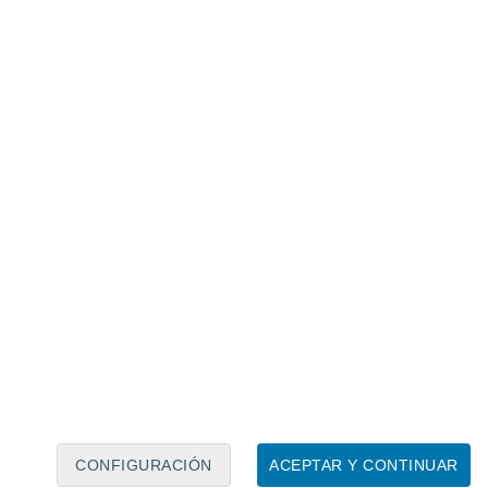
Calendario lunar
Lun
Mar
Mié
Jue
Vie
Sáb
Dom
8
9
10
11
12
13
14
15
16
17
18
19
20
21
CONFIGURACIÓN
ACEPTAR Y CONTINUAR
10