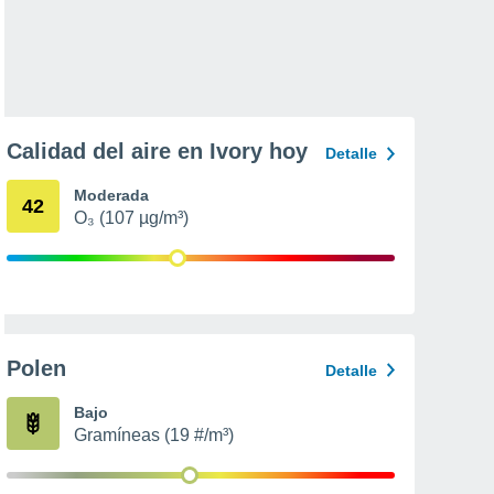
Calidad del aire en Ivory hoy
Detalle
Moderada
42
O₃ (107 µg/m³)
Polen
Detalle
Bajo
Gramíneas (19 #/m³)