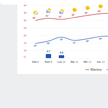
40
34°
35
33°
32°
31°
31°
30°
30
25
20
19°
19°
18°
15
17°
16°
15°
10
0.7
0.5
°C
Sáb
8
Dom
9
Lun
10
Mar
11
Mié
12
Jue
13
Máxima