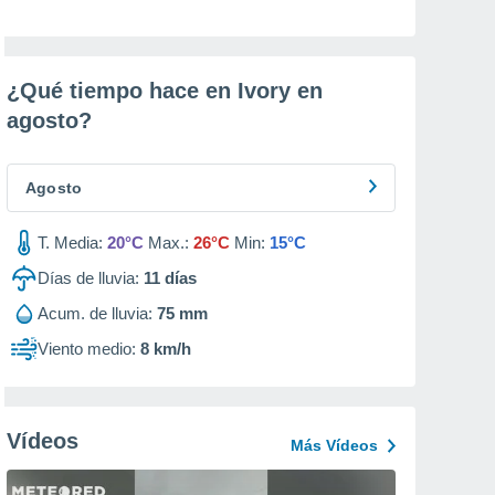
¿Qué tiempo hace en Ivory en
agosto
?
Agosto
T. Media:
20°C
Max.:
26°C
Min:
15°C
Días de lluvia:
11
días
Acum. de lluvia:
75 mm
Viento medio:
8 km/h
Vídeos
Más Vídeos