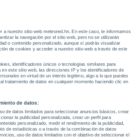
Aviso de nivel amarillo
Alerta moderada por altas
temperaturas en Ivory hoy
r a nuestro sitio web meteored.hn. En este caso, te informamos
h
tizar la navegación por el sitio web, pero no se utilizarán
dad o contenido personalizado, aunque sí podrás visualizar
ción de cookies y acceder a nuestro sitio web a través de este
via
Satélites
Modelos
es, identificadores únicos o tecnologías similares para
n este sitio web, las direcciones IP y los identificadores de
rsonales en virtud de un interés legítimo, algo a lo que puedes
 al tratamiento de datos en cualquier momento haciendo clic en
Martes
Miércoles
Jueves
Viernes
11 Ago
12 Ago
13 Ago
14 Ago
miento de datos:
uso de datos limitados para seleccionar anuncios básicos, crear
ccionar la publicidad personalizada, crear un perfil para
ontenido personalizado, medir el rendimiento de la publicidad,
32°
/
17°
33°
/
18°
34°
/
19°
35°
/
20°
vés de estadísticas o a través de la combinación de datos
rvicios, uso de datos limitados con el objetivo de seleccionar el