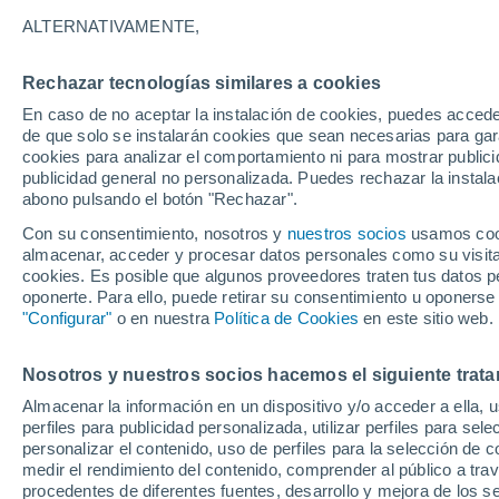
29°
ALTERNATIVAMENTE,
Rechazar tecnologías similares a cookies
Oeste
En caso de no aceptar la instalación de cookies, puedes accede
Sensación de 27°
7
-
18 km/
de que solo se instalarán cookies que sean necesarias para garan
cookies para analizar el comportamiento ni para mostrar publici
publicidad general no personalizada. Puedes rechazar la instala
abono pulsando el botón "Rechazar".
Tiempo 1 - 7 días
Mapa de nubosidad
Radar de llu
Con su consentimiento, nosotros y
nuestros socios
usamos cooki
almacenar, acceder y procesar datos personales como su visita e
cookies. Es posible que algunos proveedores traten tus datos pe
oponerte. Para ello, puede retirar su consentimiento u oponerse
Mañana
Lunes
Hoy
"Configurar"
o en nuestra
Política de Cookies
en este sitio web.
9 Ago
10 Ago
8 Ago
Nosotros y nuestros socios hacemos el siguiente trata
Almacenar la información en un dispositivo y/o acceder a ella, 
60%
50%
perfiles para publicidad personalizada, utilizar perfiles para sele
0.7 mm
0.5 mm
personalizar el contenido, uso de perfiles para la selección de c
31°
/
16°
31°
/
19°
30°
/
15°
medir el rendimiento del contenido, comprender al público a tra
procedentes de diferentes fuentes, desarrollo y mejora de los se