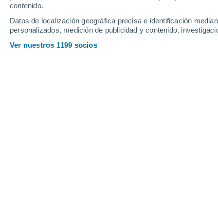
contenido.
25
-
57
km/h
10
-
28
km/h
13
9
-
24
km/h
Datos de localización geográfica precisa e identificación mediant
personalizados, medición de publicidad y contenido, investigació
Tiempo en Ivory hoy
, 8 de agosto
Ver nuestros 1199 socios
Soleado
30°
17:00
Sensación T.
28
Nubes y claros
29°
18:00
Sensación T.
28
Nubes y claros
29°
19:00
Sensación T.
27
Nubes y claros
27°
20:00
Sensación T.
27
Nubes y claros
24°
21:00
Sensación T.
25