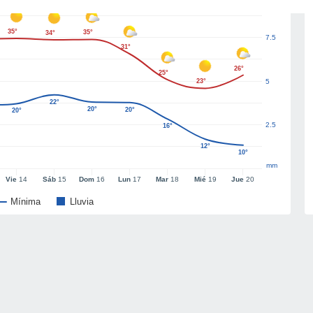
35°
35°
34°
7.5
31°
26°
25°
23°
5
22°
20°
20°
20°
2.5
16°
12°
10°
mm
Vie
14
Sáb
15
Dom
16
Lun
17
Mar
18
Mié
19
Jue
20
Mínima
Lluvia