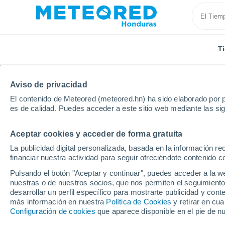
T
Aviso de privacidad
El contenido de Meteored (meteored.hn) ha sido elaborado por p
es de calidad. Puedes acceder a este sitio web mediante las si
Aceptar cookies y acceder de forma gratuita
Inicio
Francia
Borgoña-Franco Condado
Jura
La publicidad digital personalizada, basada en la información r
financiar nuestra actividad para seguir ofreciéndote contenido c
Tiempo en Ivory
Pulsando el botón "Aceptar y continuar", puedes acceder a la w
nuestras o de nuestros socios, que nos permiten el seguimiento
18:37
Sábado
desarrollar un perfil específico para mostrarte publicidad y co
más información en nuestra
Política de Cookies
y retirar en cu
Configuración de cookies
que aparece disponible en el pie de n
Nubes y claros