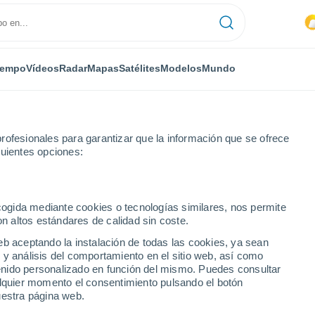
iempo
Vídeos
Radar
Mapas
Satélites
Modelos
Mundo
rofesionales para garantizar que la información que se ofrece
guientes opciones:
Ivory
ecogida mediante cookies o tecnologías similares, nos permite
on altos estándares de calidad sin coste.
eb aceptando la instalación de todas las cookies, ya sean
 y análisis del comportamiento en el sitio web, así como
...
ntenido personalizado en función del mismo. Puedes consultar
alquier momento el consentimiento pulsando el botón
Por hora
uestra página web.
Intervalos nubosos en las
próximas horas