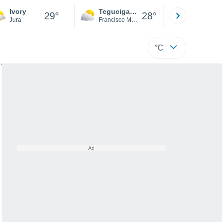
Ivory
Tegucigalpa
San Pedr
29°
28°
Jura
Francisco Morazán
Cortés
°C