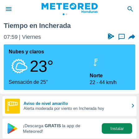
e
Incherada
Tiempo en Incherada
privacidad
07:59
Viernes
...
o de
n) ha sido
Nubes y claros
or
23°
es para
ue la
 que se
Norte
e calidad.
Sensación de 25°
22
44 km/h
eder a este
ediante las
opciones:
Aviso de nivel amarillo
Alerta moderada por viento en Incherada hoy
ookies y
e forma
¡Descarga
GRATIS
la app de
Instalar
d digital
Meteored!
ada, basada