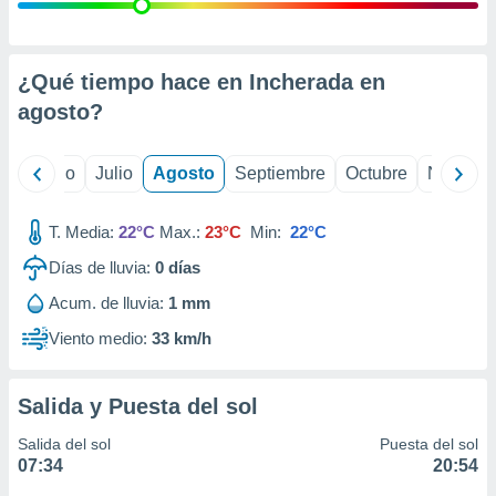
ados con el
 seleccionar
o.
calización
¿Qué tiempo hace en Incherada en
precisa e
agosto
?
ión mediante
, publicidad
yo
Junio
Julio
Agosto
Septiembre
Octubre
Noviemb
dos,
 publicidad
T. Media:
22°C
Max.:
23°C
Min:
22°C
,
Días de lluvia:
0
días
ón de
 desarrollo
Acum. de lluvia:
1 mm
s.
Viento medio:
33 km/h
tros 1199
ios
Salida y Puesta del sol
Salida del sol
Puesta del sol
07:34
20:54