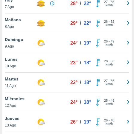
ublicidad y
27
-
55
28°
/
22°
km/h
7 Ago
do en
 mismo.
Mañana
26
-
52
29°
/
22°
sultar más
km/h
8 Ago
 en nuestra
 Cookies
y
Domingo
26
-
49
ualquier
24°
/
19°
km/h
9 Ago
ento
 botón
Lunes
28
-
55
23°
/
18°
ación de
km/h
10 Ago
kies
 disponible
Martes
27
-
56
e nuestra
22°
/
18°
km/h
11 Ago
.
Miércoles
IVAMENTE,
25
-
49
24°
/
18°
km/h
12 Ago
as
Jueves
26
-
48
26°
/
19°
 a cookies
km/h
13 Ago
 no aceptar