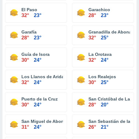
El Paso
Garachico
32°
23°
28°
23°
Garafía
Granadilla de Abona
28°
23°
32°
25°
Guía de Isora
La Orotava
30°
24°
32°
24°
Los Llanos de Aridane
Los Realejos
32°
24°
30°
25°
Puerto de la Cruz
San Cristóbal de La La
30°
24°
28°
20°
San Miguel de Abona
San Sebastián de la Go
31°
24°
26°
21°