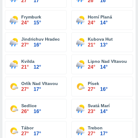
27°
17°
26°
16°
Frymburk
Horní Planá
24°
15°
24°
14°
Jindrichuv Hradec
Kubova Hut
27°
16°
21°
13°
Kvilda
Lipno Nad Vltavou
21°
12°
24°
14°
Orlík Nad Vltavou
Písek
27°
17°
27°
16°
Sedlice
Svatá Marí
26°
16°
23°
14°
Tábor
Trebon
27°
17°
27°
17°