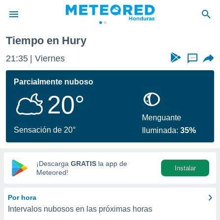
Tiempo en Hury
privacidad
21:35
Viernes
...
o de
n) ha sido
Parcialmente nuboso
or
20°
es para
ue la
 que se
Menguante
e calidad.
Sensación de 20°
Iluminada:
35%
eder a este
ediante las
opciones:
¡Descarga
GRATIS
la app de
Instalar
ookies y
Meteored!
e forma
Por hora
d digital
Intervalos nubosos en las próximas horas
ada, basada