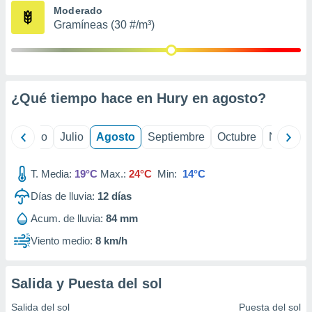
ados con el
Moderado
 seleccionar
Gramíneas (30 #/m³)
o.
calización
precisa e
ión mediante
¿Qué tiempo hace en Hury en
agosto
?
, publicidad
dos,
yo
Junio
Julio
Agosto
Septiembre
Octubre
Noviemb
 publicidad
,
ón de
T. Media:
19°C
Max.:
24°C
Min:
14°C
 desarrollo
s.
Días de lluvia:
12
días
tros 1199
Acum. de lluvia:
84 mm
ios
Viento medio:
8 km/h
Salida y Puesta del sol
Salida del sol
Puesta del sol