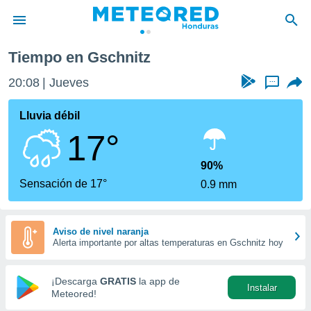
Tiempo en Gschnitz
privacidad
20:08
Jueves
...
o de
n) ha sido
Lluvia débil
or
17°
es para
ue la
 que se
90%
e calidad.
Sensación de 17°
0.9 mm
eder a este
ediante las
opciones:
Aviso de nivel naranja
Alerta importante por altas temperaturas en Gschnitz hoy
ookies y
e forma
¡Descarga
GRATIS
la app de
Instalar
d digital
Meteored!
ada, basada