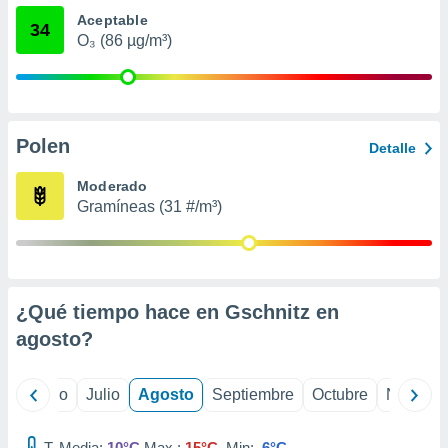
ados con el
Aceptable
 seleccionar
34
o.
O₃ (86 µg/m³)
calización
precisa e
ión mediante
Polen
, publicidad
Detalle
dos,
Moderado
 publicidad
Gramíneas (31 #/m³)
,
ón de
 desarrollo
s.
¿Qué tiempo hace en Gschnitz en
tros 1199
ios
agosto
?
yo
Junio
Julio
Agosto
Septiembre
Octubre
Noviemb
T. Media:
10°C
Max.:
15°C
Min:
6°C