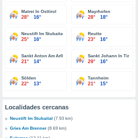
Matrei In Osttirol
Mayrhofen
28°
16°
28°
18°
Neustift Im Stubaital
Reutte
25°
16°
23°
16°
Sankt Anton Am Arlberg
Sankt Johann In Tirol
21°
14°
29°
16°
Sölden
Tannheim
22°
13°
21°
15°
Localidades cercanas
Neustift Im Stubaital
(7.93 km)
Gries Am Brenner
(8.69 km)