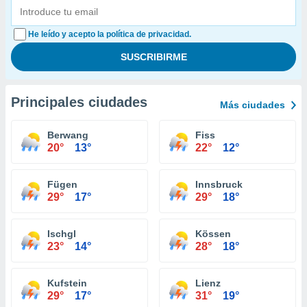
He leído y acepto la política de privacidad.
Principales ciudades
Más ciudades
Berwang
Fiss
20°
13°
22°
12°
Fügen
Innsbruck
29°
17°
29°
18°
Ischgl
Kössen
23°
14°
28°
18°
Kufstein
Lienz
29°
17°
31°
19°