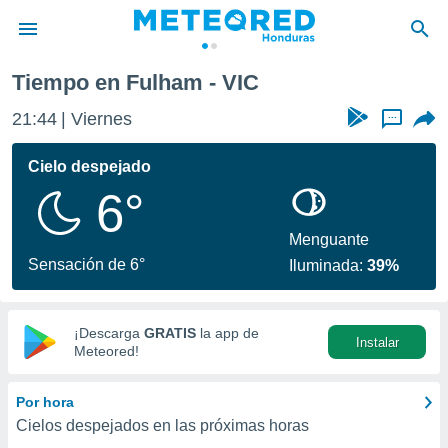
Tiempo en Fulham - VIC
privacidad
21:44
Viernes
...
o de
n) ha sido
Cielo despejado
or
6°
es para
ue la
 que se
Menguante
e calidad.
Sensación de 6°
Iluminada:
39%
eder a este
ediante las
opciones:
¡Descarga
GRATIS
la app de
Instalar
ookies y
Meteored!
e forma
Por hora
d digital
Cielos despejados en las próximas horas
ada, basada