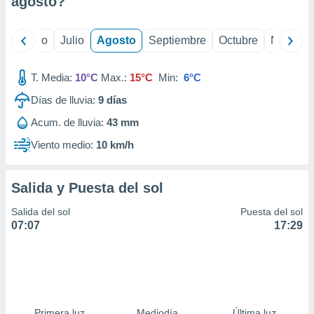
agosto
?
ados con el
 seleccionar
o.
yo
Junio
Julio
Agosto
Septiembre
Octubre
Noviemb
calización
precisa e
ión mediante
T. Media:
10°C
Max.:
15°C
Min:
6°C
Días de lluvia:
9
días
, publicidad
Acum. de lluvia:
43 mm
dos,
 publicidad
Viento medio:
10 km/h
,
ón de
 desarrollo
Salida y Puesta del sol
s.
Salida del sol
Puesta del sol
tros 1199
07:07
17:29
ios
Primera luz
Mediodía
Última luz