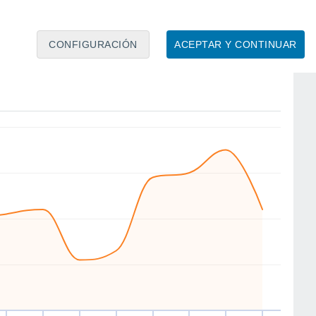
CONFIGURACIÓN
ACEPTAR Y CONTINUAR
N
N
N
N
N
NE
N
N
ue
13
Vie
14
Sáb
15
Dom
16
Lun
17
Mar
18
Mié
19
Jue
20
to
Velocidad media del viento