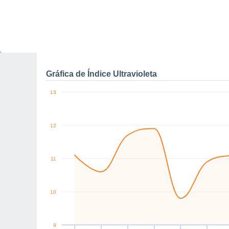
0
N
N
N
N
N
N
km/h
Vie
7
Sáb
8
Dom
9
Lun
10
Mar
11
Mié
12
J
Rachas máximas de vien
Gráfica de Índice Ultravioleta
13
12
11
10
9