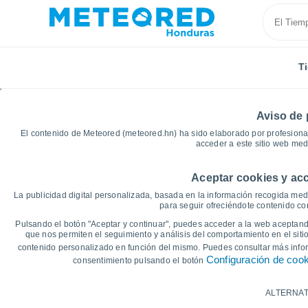
T
Aviso de 
El contenido de Meteored (meteored.hn) ha sido elaborado por profesional
acceder a este sitio web med
Aceptar cookies y acc
Inicio
Lempira
Erandique
Gráficas del tiempo
La publicidad digital personalizada, basada en la información recogida medi
para seguir ofreciéndote contenido con
Gráficas del tiempo de
Pulsando el botón "Aceptar y continuar", puedes acceder a la web aceptando
que nos permiten el seguimiento y análisis del comportamiento en el sitio
contenido personalizado en función del mismo. Puedes consultar más inf
14 días
7 días
Configuración de coo
consentimiento pulsando el botón
Gráfica de Temperatura
ALTERNAT
Temperatura máxima, temperatura mínim