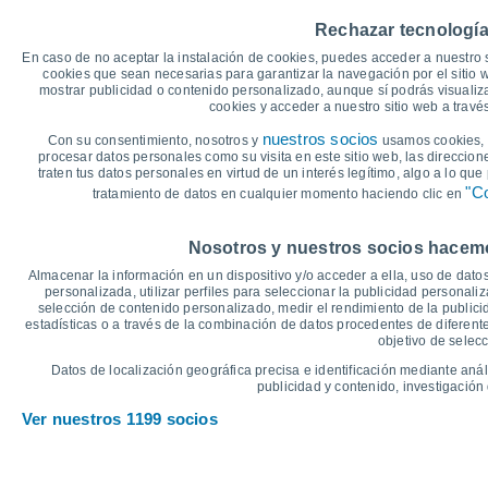
35
32°
32°
Rechazar tecnología
30°
30°
30°
30°
30
En caso de no aceptar la instalación de cookies, puedes acceder a nuestro 
cookies que sean necesarias para garantizar la navegación por el sitio w
25
mostrar publicidad o contenido personalizado, aunque sí podrás visualiz
cookies y acceder a nuestro sitio web a trav
20
18°
18°
18°
18°
18°
18°
nuestros socios
Con su consentimiento, nosotros y
usamos cookies, i
procesar datos personales como su visita en este sitio web, las direccion
15
traten tus datos personales en virtud de un interés legítimo, algo a lo qu
"Co
tratamiento de datos en cualquier momento haciendo clic en
10
°C
Nosotros y nuestros socios hacemos
Vie
7
Sáb
8
Dom
9
Lun
10
Mar
11
Mié
12
J
Almacenar la información en un dispositivo y/o acceder a ella, uso de datos
Temperatura Máxima
T
personalizada, utilizar perfiles para seleccionar la publicidad personaliz
selección de contenido personalizado, medir el rendimiento de la publici
estadísticas o a través de la combinación de datos procedentes de diferentes
objetivo de selecc
Gráfica de Precipitación y Nubosidad
Datos de localización geográfica precisa e identificación mediante anál
Lluvia, nieve y nubos
publicidad y contenido, investigación 
20
Ver nuestros 1199 socios
1016
15
1015
1015