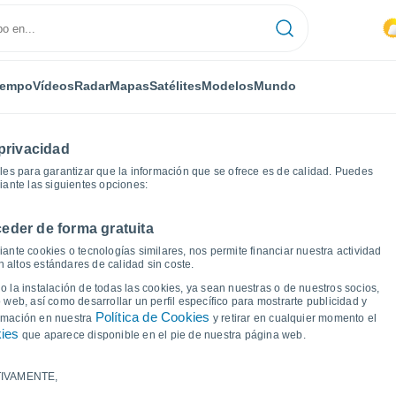
iempo
Vídeos
Radar
Mapas
Satélites
Modelos
Mundo
privacidad
es para garantizar que la información que se ofrece es de calidad. Puedes
iante las siguientes opciones:
eder de forma gratuita
ante cookies o tecnologías similares, nos permite financiar nuestra actividad
 altos estándares de calidad sin coste.
 Erandique
 la instalación de todas las cookies, ya sean nuestras o de nuestros socios,
 web, así como desarrollar un perfil específico para mostrarte publicidad y
Política de Cookies
ormación en nuestra
y retirar en cualquier momento el
kies
que aparece disponible en el pie de nuestra página web.
IVAMENTE,
a y punto de rocío para los próximos 14 días