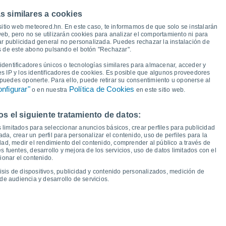
s similares a cookies
31°
30°
30°
30°
30°
30°
29°
28°
sitio web meteored.hn. En este caso, te informamos de que solo se instalarán
eb, pero no se utilizarán cookies para analizar el comportamiento ni para
ar publicidad general no personalizada. Puedes rechazar la instalación de
és de este abono pulsando el botón "Rechazar".
18°
18°
18°
18°
18°
18°
17°
17°
dentificadores únicos o tecnologías similares para almacenar, acceder y
es IP y los identificadores de cookies. Es posible que algunos proveedores
e puedes oponerte. Para ello, puede retirar su consentimiento u oponerse al
nfigurar"
Política de Cookies
o en nuestra
en este sitio web.
 el siguiente tratamiento de datos:
ue
13
Vie
14
Sáb
15
Dom
16
Lun
17
Mar
18
Mié
19
Jue
20
 limitados para seleccionar anuncios básicos, crear perfiles para publicidad
emperatura Mínima
Punto de rocío
ada, crear un perfil para personalizar el contenido, uso de perfiles para la
dad, medir el rendimiento del contenido, comprender al público a través de
 fuentes, desarrollo y mejora de los servicios, uso de datos limitados con el
ionar el contenido.
isis de dispositivos, publicidad y contenido personalizados, medición de
idad para los próximos 14 días
de audiencia y desarrollo de servicios.
100
1016
1016
75