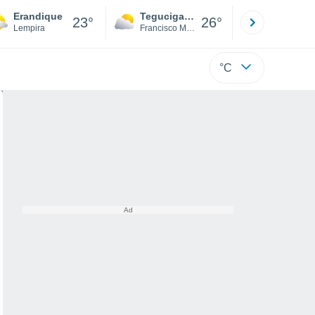
Erandique
Tegucigalpa
San Pedr
23°
26°
Lempira
Francisco Morazán
Cortés
°C