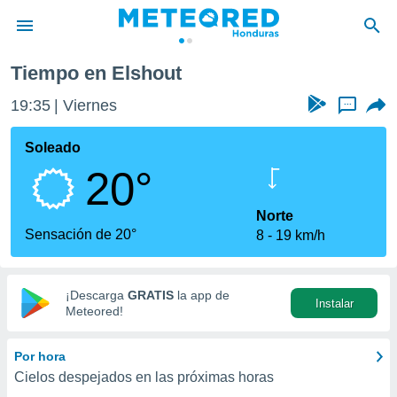
Tiempo en Elshout
privacidad
19:35
Viernes
...
o de
n) ha sido
Soleado
or
20°
es para
ue la
 que se
Norte
e calidad.
Sensación de 20°
8
19 km/h
eder a este
ediante las
opciones:
¡Descarga
GRATIS
la app de
Instalar
ookies y
Meteored!
e forma
Por hora
d digital
Cielos despejados en las próximas horas
ada, basada