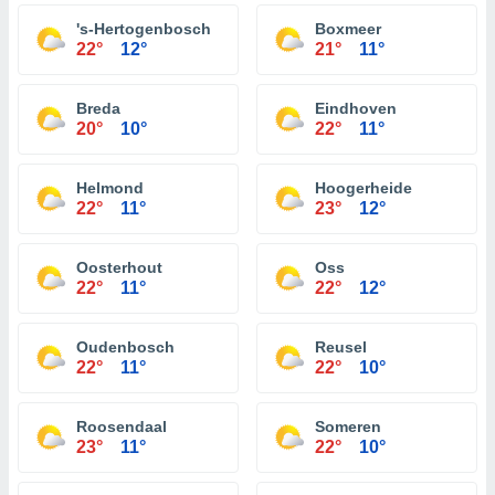
's-Hertogenbosch
Boxmeer
22°
12°
21°
11°
Breda
Eindhoven
20°
10°
22°
11°
Helmond
Hoogerheide
22°
11°
23°
12°
Oosterhout
Oss
22°
11°
22°
12°
Oudenbosch
Reusel
22°
11°
22°
10°
Roosendaal
Someren
23°
11°
22°
10°