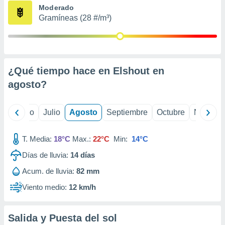
ados con el
Moderado
 seleccionar
Gramíneas (28 #/m³)
o.
calización
precisa e
ión mediante
¿Qué tiempo hace en Elshout en
, publicidad
agosto
?
dos,
 publicidad
,
yo
Junio
Julio
Agosto
Septiembre
Octubre
Noviemb
ón de
 desarrollo
T. Media:
18°C
Max.:
22°C
Min:
14°C
s.
Días de lluvia:
14
días
tros 1199
ios
Acum. de lluvia:
82 mm
Viento medio:
12 km/h
Salida y Puesta del sol