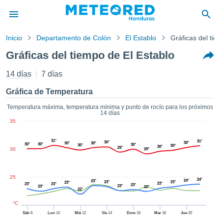
Inicio
Departamento de Colón
El Establo
Gráficas del ti
privacidad
Gráficas del tiempo de El Establo
enido de
ored
14 días
7 días
hn) ha sido
ado por
Gráfica de Temperatura
ales para
ar que la
Temperatura máxima, temperatura mínima y punto de rocío para los próximos
14 días
ón que se
35
de calidad.
eder a este
31°
31°
ediante las
30°
30°
30°
30°
30°
30°
30°
30°
30°
30°
29°
30
29°
 opciones:
cookies y
25
24°
de forma
24°
23°
23°
23°
23°
23°
23°
23°
23°
23°
23°
22°
uita
22°
dad digital
°C
ada, basada
Sáb
8
Lun
10
Mié
12
Vie
14
Dom
16
Mar
18
Jue
20