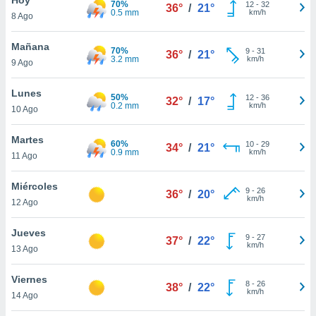
70%
ublicidad y
12
-
32
36°
/
21°
0.5 mm
km/h
8 Ago
do en
 mismo.
Mañana
70%
9
-
31
36°
/
21°
sultar más
3.2 mm
km/h
9 Ago
 en nuestra
 Cookies
y
Lunes
50%
12
-
36
ualquier
32°
/
17°
0.2 mm
km/h
10 Ago
ento
 botón
Martes
60%
10
-
29
34°
/
21°
ación de
0.9 mm
km/h
11 Ago
kies
 disponible
Miércoles
9
-
26
e nuestra
36°
/
20°
km/h
12 Ago
.
Jueves
IVAMENTE,
9
-
27
37°
/
22°
km/h
13 Ago
as
Viernes
8
-
26
38°
/
22°
 a cookies
km/h
14 Ago
 no aceptar