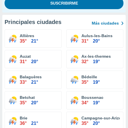
Principales ciudades
Más ciudades
Allières
Aulus-les-Bains
35°
21°
31°
20°
Auzat
Ax-les-thermes
31°
20°
32°
19°
Balaguères
Bédeille
33°
21°
35°
19°
Betchat
Boussenac
35°
20°
34°
19°
Brie
Campagne-sur-Arize
36°
21°
35°
20°