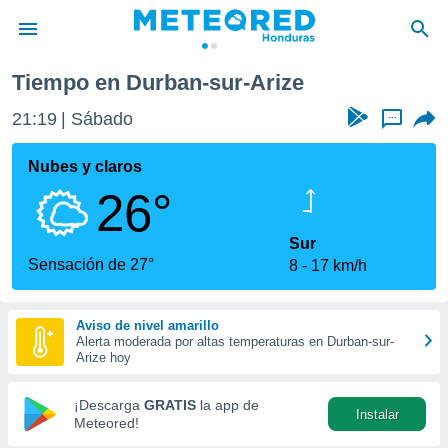
Tiempo en Durban-sur-Arize
privacidad
21:19
Sábado
...
o de
n) ha sido
Nubes y claros
or
26°
es para
ue la
 que se
Sur
e calidad.
Sensación de 27°
8
17 km/h
eder a este
ediante las
opciones:
Aviso de nivel amarillo
Alerta moderada por altas temperaturas en Durban-sur-
ookies y
Arize hoy
e forma
¡Descarga
GRATIS
la app de
Instalar
d digital
Meteored!
ada, basada