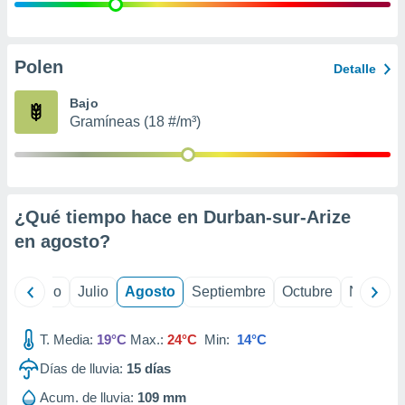
ados con el
 seleccionar
o.
calización
Polen
Detalle
precisa e
ión mediante
Bajo
Gramíneas (18 #/m³)
, publicidad
dos,
 publicidad
,
¿Qué tiempo hace en Durban-sur-Arize
ón de
 desarrollo
en
agosto
?
s.
tros 1199
yo
Junio
Julio
Agosto
Septiembre
Octubre
Noviemb
ios
T. Media:
19°C
Max.:
24°C
Min:
14°C
Días de lluvia:
15
días
Acum. de lluvia:
109 mm