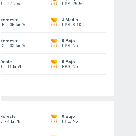
9
-
27 km/h
FPS:
25-50
Noroeste
3 Medio
15
-
35 km/h
FPS:
6-10
Noroeste
0 Bajo
12
-
32 km/h
FPS:
No
Oeste
0 Bajo
3
-
11 km/h
FPS:
No
Noreste
0 Bajo
1
-
4 km/h
FPS:
No