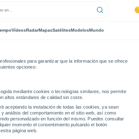
iempo
Vídeos
Radar
Mapas
Satélites
Modelos
Mundo
rofesionales para garantizar que la información que se ofrece
guientes opciones:
horas
ecogida mediante cookies o tecnologías similares, nos permite
on altos estándares de calidad sin coste.
 horas
eb aceptando la instalación de todas las cookies, ya sean
 y análisis del comportamiento en el sitio web, así como
ntenido personalizado en función del mismo. Puedes consultar
alquier momento el consentimiento pulsando el botón
uestra página web.