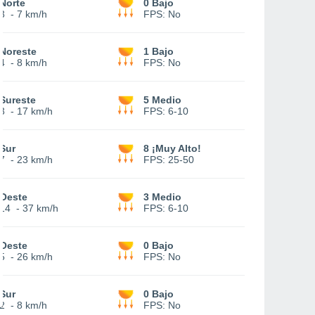
Norte
0 Bajo
3
-
7 km/h
FPS:
No
Noreste
1 Bajo
4
-
8 km/h
FPS:
No
Sureste
5 Medio
3
-
17 km/h
FPS:
6-10
Sur
8 ¡Muy Alto!
7
-
23 km/h
FPS:
25-50
Oeste
3 Medio
14
-
37 km/h
FPS:
6-10
Oeste
0 Bajo
5
-
26 km/h
FPS:
No
Sur
0 Bajo
2
-
8 km/h
FPS:
No