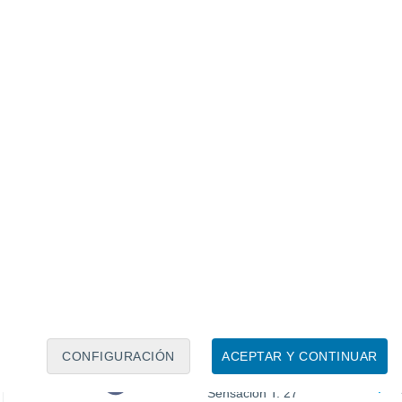
22°
Cielo despejado
05:00
Sensación T.
22°
24°
Soleado
08:00
Sensación T.
25°
32°
Soleado
11:00
Sensación T.
31°
36°
Soleado
14:00
Sensación T.
35°
35°
Nubes y claros
17:00
Sensación T.
35°
32°
Soleado
20:00
Sensación T.
32°
CONFIGURACIÓN
ACEPTAR Y CONTINUAR
26°
Cielo despejado
23:00
Sensación T.
27°