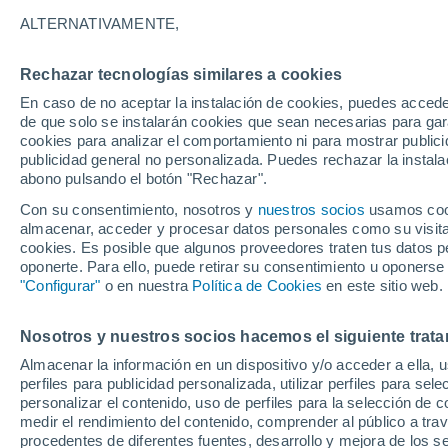
Gráfica del tiempo por horas en D
ALTERNATIVAMENTE,
SÍMBOLO
TEMPERATURA
Rechazar tecnologías similares a cookies
En caso de no aceptar la instalación de cookies, puedes accede
00
03
06
09
12
15
18
21
00
03
06
09
de que solo se instalarán cookies que sean necesarias para garan
cookies para analizar el comportamiento ni para mostrar publici
publicidad general no personalizada. Puedes rechazar la instala
abono pulsando el botón "Rechazar".
Con su consentimiento, nosotros y
nuestros socios
usamos cooki
almacenar, acceder y procesar datos personales como su visita e
35°
35°
cookies. Es posible que algunos proveedores traten tus datos pe
oponerte. Para ello, puede retirar su consentimiento u oponerse
31°
"Configurar"
o en nuestra
Política de Cookies
en este sitio web.
30°
Nosotros y nuestros socios hacemos el siguiente trata
25°
24°
23°
23°
Almacenar la información en un dispositivo y/o acceder a ella, 
22°
22°
perfiles para publicidad personalizada, utilizar perfiles para sele
21°
personalizar el contenido, uso de perfiles para la selección de c
medir el rendimiento del contenido, comprender al público a tra
procedentes de diferentes fuentes, desarrollo y mejora de los se