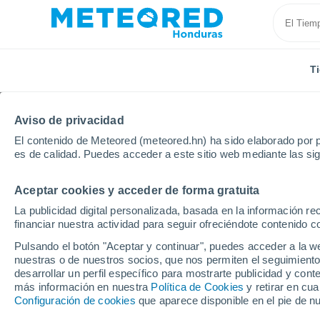
T
Aviso de privacidad
El contenido de Meteored (meteored.hn) ha sido elaborado por p
es de calidad. Puedes acceder a este sitio web mediante las si
Aceptar cookies y acceder de forma gratuita
Inicio
Italia
Provincia de Nuoro
Dualchi
Por 
La publicidad digital personalizada, basada en la información r
financiar nuestra actividad para seguir ofreciéndote contenido c
Tiempo en Dualchi por
Pulsando el botón "Aceptar y continuar", puedes acceder a la w
nuestras o de nuestros socios, que nos permiten el seguimiento
desarrollar un perfil específico para mostrarte publicidad y co
Tiempo 1 - 7 días
Por horas
más información en nuestra
Política de Cookies
y retirar en cu
Configuración de cookies
que aparece disponible en el pie de n