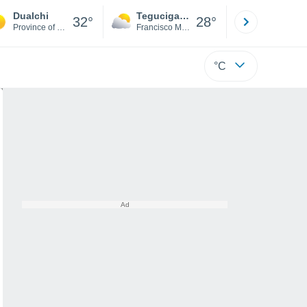
Dualchi
Tegucigalpa
San Pedr
32°
28°
Province of Nuoro
Francisco Morazán
Cortés
°C