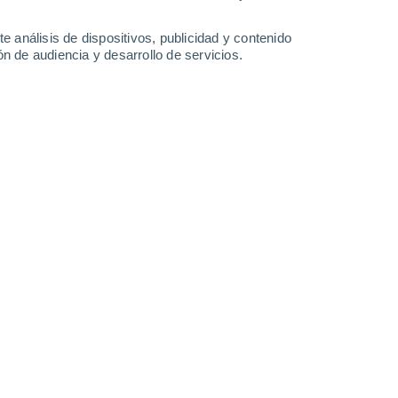
Lunes
10
e análisis de dispositivos, publicidad y contenido
n de audiencia y desarrollo de servicios.
n Dualchi
22°
Cielo despejado
02:00
Sensación T.
23°
21°
Cielo despejado
05:00
Sensación T.
21°
23°
Soleado
08:00
Sensación T.
25°
31°
Soleado
11:00
Sensación T.
30°