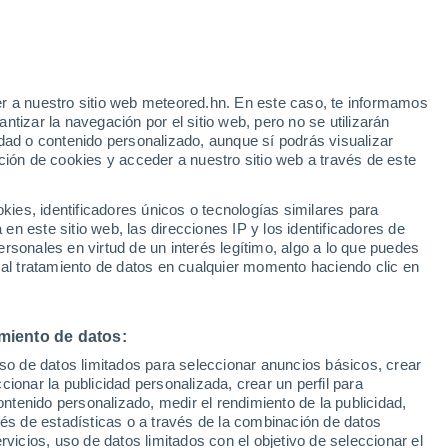
ualchi
VIENTO
PRECIPITACIÓN
r a nuestro sitio web meteored.hn. En este caso, te informamos
12
15
18
21
00
03
06
09
12
15
18
21
00
tizar la navegación por el sitio web, pero no se utilizarán
dad o contenido personalizado, aunque sí podrás visualizar
ción de cookies y acceder a nuestro sitio web a través de este
38°
38°
es, identificadores únicos o tecnologías similares para
36°
n este sitio web, las direcciones IP y los identificadores de
35°
rsonales en virtud de un interés legítimo, algo a lo que puedes
34°
33°
32°
 al tratamiento de datos en cualquier momento haciendo clic en
32°
26°
26°
26°
miento de datos:
25°
23°
uso de datos limitados para seleccionar anuncios básicos, crear
ccionar la publicidad personalizada, crear un perfil para
ontenido personalizado, medir el rendimiento de la publicidad,
vés de estadísticas o a través de la combinación de datos
rvicios, uso de datos limitados con el objetivo de seleccionar el