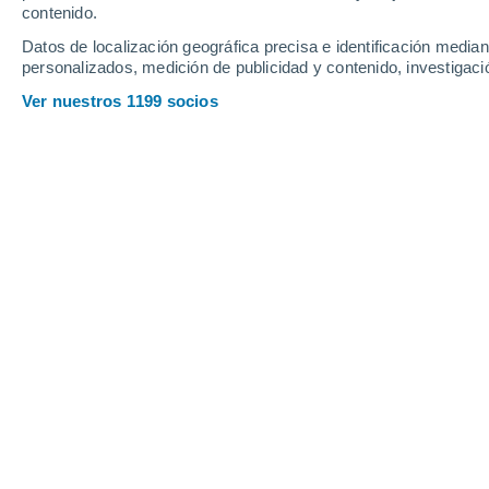
Sábado
8
Domingo
9
contenido.
Datos de localización geográfica precisa e identificación mediant
personalizados, medición de publicidad y contenido, investigació
Ver nuestros 1199 socios
La previsión del tiempo por horas e
SÁBADO, 08 DE AGOSTO
1 Alerta ahora
Riesgo Importante
La mayor parte del día
Soleado
Salida del sol a las
06:28
Puesta del sol a las
20:30
Primera luz a las
05:58
Última luz a las
21:00