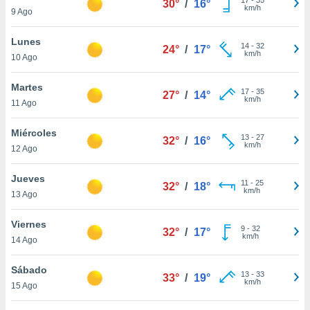
30°
/
16°
ublicidad y
km/h
9 Ago
do en
Lunes
 mismo.
14
-
32
24°
/
17°
km/h
sultar más
10 Ago
 en nuestra
 Cookies
y
Martes
17
-
35
27°
/
14°
ualquier
km/h
11 Ago
ento
Miércoles
 botón
13
-
27
32°
/
16°
km/h
12 Ago
ación de
kies
 disponible
Jueves
11
-
25
32°
/
18°
e nuestra
km/h
13 Ago
.
Viernes
IVAMENTE,
9
-
32
32°
/
17°
km/h
14 Ago
as
Sábado
13
-
33
33°
/
19°
 a cookies
km/h
15 Ago
 no aceptar