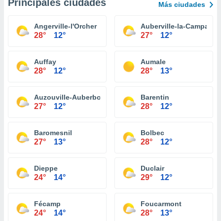
Principales ciudades
Más ciudades
Angerville-l'Orcher
Auberville-la-Campagn
28°
12°
27°
12°
Auffay
Aumale
28°
12°
28°
13°
Auzouville-Auberbosc
Barentin
27°
12°
28°
12°
Baromesnil
Bolbec
27°
13°
28°
12°
Dieppe
Duclair
24°
14°
29°
12°
Fécamp
Foucarmont
24°
14°
28°
13°