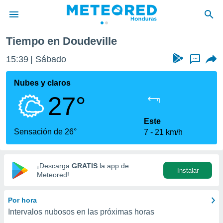
Tiempo en Doudeville
privacidad
15:39
Sábado
...
o de
n) ha sido
Nubes y claros
or
27°
es para
ue la
 que se
Este
e calidad.
Sensación de 26°
7
21 km/h
eder a este
ediante las
opciones:
¡Descarga
GRATIS
la app de
Instalar
ookies y
Meteored!
e forma
Por hora
d digital
Intervalos nubosos en las próximas horas
ada, basada