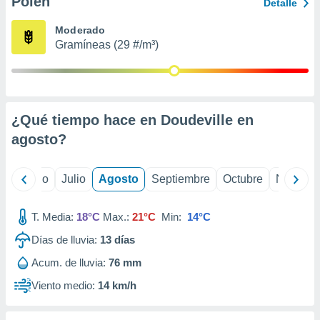
Polen
ados con el
Detalle
 seleccionar
o.
Moderado
Gramíneas (29 #/m³)
calización
precisa e
ión mediante
, publicidad
¿Qué tiempo hace en Doudeville en
dos,
agosto
?
 publicidad
,
ón de
yo
Junio
Julio
Agosto
Septiembre
Octubre
Noviemb
 desarrollo
s.
T. Media:
18°C
Max.:
21°C
Min:
14°C
tros 1199
ios
Días de lluvia:
13
días
Acum. de lluvia:
76 mm
Viento medio:
14 km/h