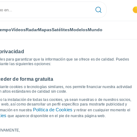
iempo
Vídeos
Radar
Mapas
Satélites
Modelos
Mundo
privacidad
es para garantizar que la información que se ofrece es de calidad. Puedes
iante las siguientes opciones:
eder de forma gratuita
Gráficas del tiempo
ante cookies o tecnologías similares, nos permite financiar nuestra actividad
 altos estándares de calidad sin coste.
 Curières
 la instalación de todas las cookies, ya sean nuestras o de nuestros socios,
 web, así como desarrollar un perfil específico para mostrarte publicidad y
Política de Cookies
ormación en nuestra
y retirar en cualquier momento el
kies
que aparece disponible en el pie de nuestra página web.
IVAMENTE,
a y punto de rocío para los próximos 14 días