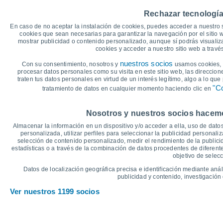
40
Rechazar tecnología
35°
34°
34°
35
33°
33°
En caso de no aceptar la instalación de cookies, puedes acceder a nuestro 
31°
30
cookies que sean necesarias para garantizar la navegación por el sitio w
mostrar publicidad o contenido personalizado, aunque sí podrás visualiz
24°
25
cookies y acceder a nuestro sitio web a trav
23°
21°
21°
20
nuestros socios
Con su consentimiento, nosotros y
18°
usamos cookies, i
16°
procesar datos personales como su visita en este sitio web, las direccion
15
traten tus datos personales en virtud de un interés legítimo, algo a lo qu
"Co
tratamiento de datos en cualquier momento haciendo clic en
10
°C
Nosotros y nuestros socios hacemos
Vie
7
Sáb
8
Dom
9
Lun
10
Mar
11
Mié
12
J
Almacenar la información en un dispositivo y/o acceder a ella, uso de datos
Temperatura Máxima
T
personalizada, utilizar perfiles para seleccionar la publicidad personaliz
selección de contenido personalizado, medir el rendimiento de la publici
estadísticas o a través de la combinación de datos procedentes de diferentes
objetivo de selecc
Gráfica de Precipitación y Nubosidad
Datos de localización geográfica precisa e identificación mediante anál
Lluvia, nieve y nubos
publicidad y contenido, investigación 
5
Ver nuestros 1199 socios
10
1020
1019