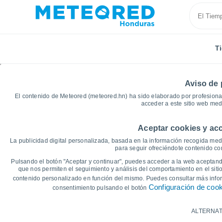
T
Aviso de 
El contenido de Meteored (meteored.hn) ha sido elaborado por profesional
acceder a este sitio web med
Aceptar cookies y acc
Inicio
Francia
Occitania
Aveyron
Curières
La publicidad digital personalizada, basada en la información recogida medi
para seguir ofreciéndote contenido con
Gráficas del tiempo de
Pulsando el botón "Aceptar y continuar", puedes acceder a la web aceptando
que nos permiten el seguimiento y análisis del comportamiento en el sitio
contenido personalizado en función del mismo. Puedes consultar más inf
14 días
7 días
Configuración de coo
consentimiento pulsando el botón
Gráfica de Temperatura
ALTERNAT
Temperatura máxima, temperatura mínim