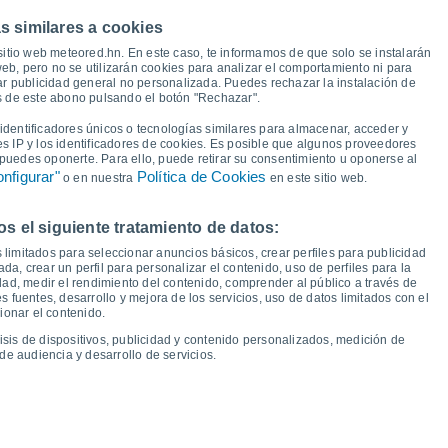
36°
36°
s similares a cookies
34°
sitio web meteored.hn. En este caso, te informamos de que solo se instalarán
30°
eb, pero no se utilizarán cookies para analizar el comportamiento ni para
27°
ar publicidad general no personalizada. Puedes rechazar la instalación de
26°
25°
24°
24°
és de este abono pulsando el botón "Rechazar".
22°
21°
21°
dentificadores únicos o tecnologías similares para almacenar, acceder y
18°
es IP y los identificadores de cookies. Es posible que algunos proveedores
14°
13°
e puedes oponerte. Para ello, puede retirar su consentimiento u oponerse al
12°
nfigurar"
Política de Cookies
o en nuestra
en este sitio web.
 el siguiente tratamiento de datos:
ue
13
Vie
14
Sáb
15
Dom
16
Lun
17
Mar
18
Mié
19
Jue
20
 limitados para seleccionar anuncios básicos, crear perfiles para publicidad
emperatura Mínima
Punto de rocío
ada, crear un perfil para personalizar el contenido, uso de perfiles para la
dad, medir el rendimiento del contenido, comprender al público a través de
 fuentes, desarrollo y mejora de los servicios, uso de datos limitados con el
ionar el contenido.
isis de dispositivos, publicidad y contenido personalizados, medición de
idad para los próximos 14 días
de audiencia y desarrollo de servicios.
100
21
75
1018