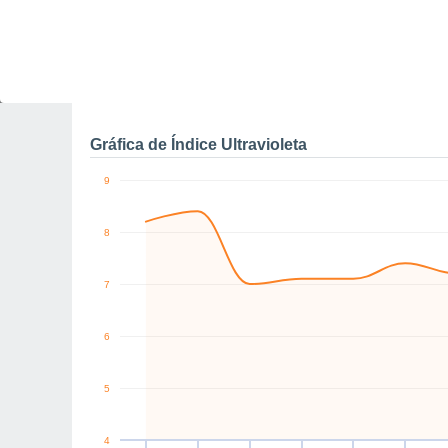
0
NW
NE
S
SW
NE
SE
km/h
Vie
7
Sáb
8
Dom
9
Lun
10
Mar
11
Mié
12
J
Rachas máximas de vien
Gráfica de Índice Ultravioleta
9
8
7
6
5
4