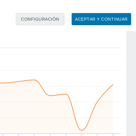
CONFIGURACIÓN
ACEPTAR Y CONTINUAR
N
E
W
W
W
W
NW
NW
ue
13
Vie
14
Sáb
15
Dom
16
Lun
17
Mar
18
Mié
19
Jue
20
to
Velocidad media del viento