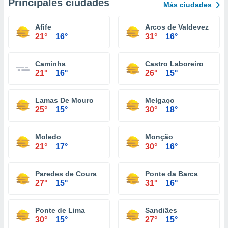
Principales ciudades
Más ciudades
Afife
Arcos de Valdevez
21°
16°
31°
16°
Caminha
Castro Laboreiro
21°
16°
26°
15°
Lamas De Mouro
Melgaço
25°
15°
30°
18°
Moledo
Monção
21°
17°
30°
16°
Paredes de Coura
Ponte da Barca
27°
15°
31°
16°
Ponte de Lima
Sandiães
30°
15°
27°
15°