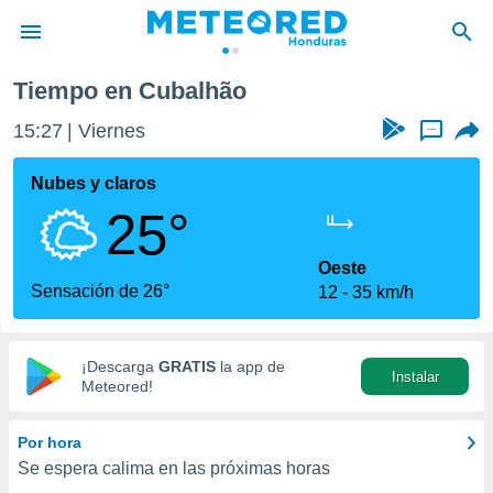
Tiempo en Cubalhão
privacidad
15:27
Viernes
...
o de
n) ha sido
Nubes y claros
or
25°
es para
ue la
 que se
Oeste
e calidad.
Sensación de 26°
12
35 km/h
eder a este
ediante las
opciones:
¡Descarga
GRATIS
la app de
Instalar
ookies y
Meteored!
e forma
Por hora
d digital
Se espera calima en las próximas horas
ada, basada