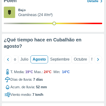
Polen
ados con el
Detalle
 seleccionar
o.
Bajo
Gramíneas (24 #/m³)
calización
precisa e
ión mediante
, publicidad
¿Qué tiempo hace en Cubalhão en
dos,
agosto
?
 publicidad
,
ón de
yo
Junio
Julio
Agosto
Septiembre
Octubre
Noviemb
 desarrollo
s.
T. Media:
19°C
Max.:
24°C
Min:
14°C
tros 1199
ios
Días de lluvia:
7
días
Acum. de lluvia:
52 mm
Viento medio:
7 km/h