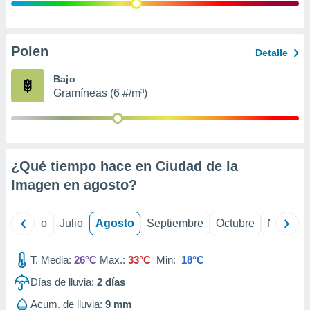
ados con el
 seleccionar
o.
calización
Polen
Detalle
precisa e
ión mediante
Bajo
Gramíneas (6 #/m³)
, publicidad
dos,
 publicidad
,
¿Qué tiempo hace en Ciudad de la
ón de
 desarrollo
Imagen en
agosto
?
s.
tros 1199
yo
Junio
Julio
Agosto
Septiembre
Octubre
Noviemb
ios
T. Media:
26°C
Max.:
33°C
Min:
18°C
Días de lluvia:
2
días
Acum. de lluvia:
9 mm