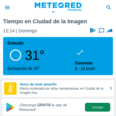
Tiempo en Ciudad de la Imagen
privacidad
12:14
Domingo
...
o de
n) ha sido
Soleado
or
31°
es para
ue la
 que se
Suroeste
e calidad.
Sensación de 30°
8
24 km/h
eder a este
ediante las
opciones:
Aviso de nivel amarillo
Alerta moderada por altas temperaturas en Ciudad de la
ookies y
Imagen hoy
e forma
¡Descarga
GRATIS
la app de
Instalar
d digital
Meteored!
ada, basada