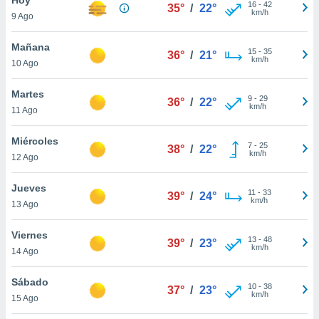
ublicidad y
16
-
42
35°
/
22°
km/h
9 Ago
do en
 mismo.
Mañana
15
-
35
36°
/
21°
sultar más
km/h
10 Ago
 en nuestra
 Cookies
y
Martes
9
-
29
ualquier
36°
/
22°
km/h
11 Ago
ento
 botón
Miércoles
7
-
25
38°
/
22°
ación de
km/h
12 Ago
kies
 disponible
Jueves
11
-
33
e nuestra
39°
/
24°
km/h
13 Ago
.
Viernes
IVAMENTE,
13
-
48
39°
/
23°
km/h
14 Ago
as
Sábado
10
-
38
37°
/
23°
 a cookies
km/h
15 Ago
 no aceptar