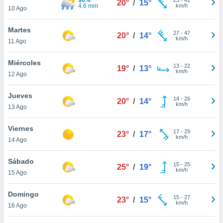
20°
/
15°
ublicidad y
4.6 mm
km/h
10 Ago
do en
Martes
 mismo.
27
-
47
20°
/
14°
km/h
sultar más
11 Ago
 en nuestra
 Cookies
y
Miércoles
13
-
22
19°
/
13°
ualquier
km/h
12 Ago
ento
Jueves
 botón
14
-
26
20°
/
14°
km/h
13 Ago
ación de
kies
 disponible
Viernes
17
-
29
23°
/
17°
e nuestra
km/h
14 Ago
.
Sábado
IVAMENTE,
15
-
25
25°
/
19°
km/h
15 Ago
as
Domingo
15
-
27
23°
/
15°
 a cookies
km/h
16 Ago
 no aceptar