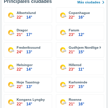
Principales ciudades
Más ciudades
Albertslund
Copenhague
22°
14°
22°
16°
Dragor
Farum
21°
17°
23°
12°
Frederikssund
Gudhjem Nordlige Havn
24°
13°
21°
15°
Helsingor
Hillerod
22°
14°
23°
11°
Hoje Taastrup
Karlsminde
22°
13°
23°
15°
Kongens Lyngby
Roenne
22°
14°
21°
16°