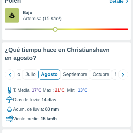
Polen
ados con el
Detalle
 seleccionar
o.
Bajo
Artemisa (15 #/m³)
calización
precisa e
ión mediante
, publicidad
¿Qué tiempo hace en Christianshavn
dos,
en
agosto
?
 publicidad
,
ón de
yo
Junio
Julio
Agosto
Septiembre
Octubre
Noviemb
 desarrollo
s.
T. Media:
17°C
Max.:
21°C
Min:
13°C
tros 1199
ios
Días de lluvia:
14
días
Acum. de lluvia:
83 mm
Viento medio:
15 km/h