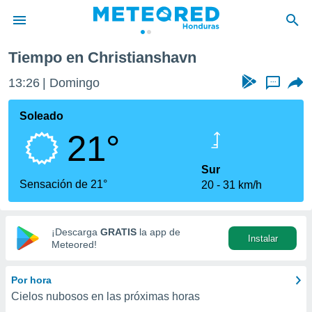
Tiempo en Christianshavn
privacidad
13:26
Domingo
...
o de
n) ha sido
Soleado
or
21°
es para
ue la
 que se
Sur
e calidad.
Sensación de 21°
20
31 km/h
eder a este
ediante las
opciones:
¡Descarga
GRATIS
la app de
Instalar
ookies y
Meteored!
e forma
Por hora
d digital
Cielos nubosos en las próximas horas
ada, basada