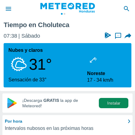
Tiempo en Choluteca
privacidad
07:38
Sábado
...
o de
n) ha sido
Nubes y claros
or
31°
es para
ue la
 que se
Noreste
e calidad.
Sensación de 33°
17
34 km/h
eder a este
ediante las
opciones:
¡Descarga
GRATIS
la app de
Instalar
ookies y
Meteored!
e forma
Por hora
d digital
Intervalos nubosos en las próximas horas
ada, basada