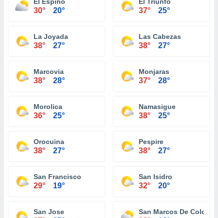
El Espino
El Triunfo
30°
20°
37°
25°
La Joyada
Las Cabezas
38°
27°
38°
27°
Marcovia
Monjaras
38°
28°
37°
28°
Morolica
Namasigue
36°
25°
38°
25°
Orocuina
Pespire
38°
27°
38°
27°
San Francisco
San Isidro
29°
19°
32°
20°
San Jose
San Marcos De Colon