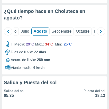
ados con el
 seleccionar
o.
¿Qué tiempo hace en Choluteca en
agosto
?
calización
precisa e
ión mediante
yo
Junio
Julio
Agosto
Septiembre
Octubre
Noviemb
, publicidad
T. Media:
29°C
Max.:
34°C
Min:
25°C
dos,
 publicidad
Días de lluvia:
22
días
,
ón de
Acum. de lluvia:
289 mm
 desarrollo
Viento medio:
6 km/h
s.
tros 1199
ios
Salida y Puesta del sol
Salida del sol
Puesta del sol
05:35
18:13