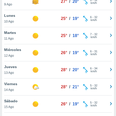
27°
/
20°
ublicidad y
km/h
9 Ago
do en
Lunes
 mismo.
6
-
32
25°
/
19°
km/h
sultar más
10 Ago
 en nuestra
 Cookies
y
Martes
7
-
32
25°
/
18°
ualquier
km/h
11 Ago
ento
Miércoles
 botón
6
-
31
26°
/
19°
km/h
12 Ago
ación de
kies
 disponible
Jueves
6
-
34
28°
/
20°
e nuestra
km/h
13 Ago
.
Viernes
IVAMENTE,
5
-
32
28°
/
21°
km/h
14 Ago
as
Sábado
5
-
32
26°
/
19°
 a cookies
km/h
15 Ago
 no aceptar