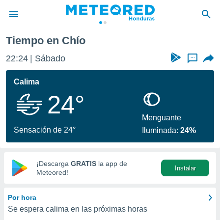
e
Chío
Tiempo en Chío
privacidad
22:24
Sábado
...
o de
n) ha sido
Calima
or
24°
es para
ue la
 que se
Menguante
e calidad.
Sensación de 24°
Iluminada:
24%
eder a este
ediante las
opciones:
¡Descarga
GRATIS
la app de
Instalar
ookies y
Meteored!
e forma
Por hora
d digital
Se espera calima en las próximas horas
ada, basada