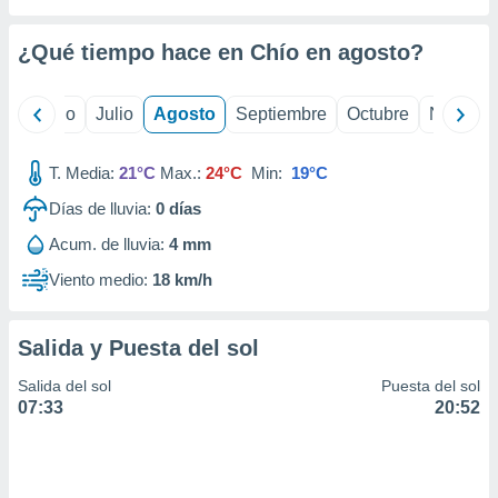
ados con el
 seleccionar
o.
¿Qué tiempo hace en Chío en
agosto
?
calización
precisa e
yo
Junio
Julio
Agosto
Septiembre
Octubre
Noviemb
ión mediante
, publicidad
T. Media:
21°C
Max.:
24°C
Min:
19°C
dos,
Días de lluvia:
0
días
 publicidad
Acum. de lluvia:
4 mm
,
ón de
Viento medio:
18 km/h
 desarrollo
s.
Salida y Puesta del sol
tros 1199
ios
Salida del sol
Puesta del sol
07:33
20:52