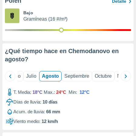
Polen
ados con el
Detalle
 seleccionar
o.
Bajo
Gramíneas (16 #/m³)
calización
precisa e
ión mediante
, publicidad
¿Qué tiempo hace en Chemodanovo en
dos,
agosto
?
 publicidad
,
ón de
yo
Junio
Julio
Agosto
Septiembre
Octubre
Noviemb
 desarrollo
s.
T. Media:
18°C
Max.:
24°C
Min:
12°C
tros 1199
ios
Días de lluvia:
10
días
Acum. de lluvia:
66 mm
Viento medio:
12 km/h