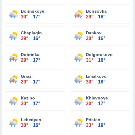
Borinskoye
Borisovka
30°
17°
29°
16°
Chaplygin
Dankov
29°
16°
30°
16°
Dobrinka
Dolgorukovo
29°
17°
31°
18°
Griazi
Izmalkovo
29°
17°
30°
18°
Kazino
Khlevnoye
30°
17°
30°
17°
Lebedyan
Pristen
30°
16°
33°
19°