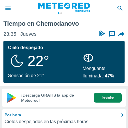
Tiempo en Chemodanovo
privacidad
23:35
Jueves
...
o de
n) ha sido
Cielo despejado
or
22°
es para
ue la
 que se
Menguante
e calidad.
Sensación de 21°
Iluminada:
47%
eder a este
ediante las
opciones:
¡Descarga
GRATIS
la app de
Instalar
ookies y
Meteored!
e forma
Por hora
d digital
Cielos despejados en las próximas horas
ada, basada