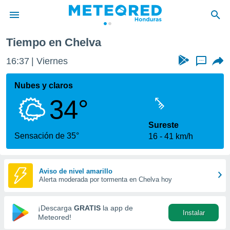
a
Chelva
Tiempo en Chelva
privacidad
16:37
Viernes
...
o de
n) ha sido
Nubes y claros
or
34°
es para
ue la
 que se
Sureste
e calidad.
Sensación de 35°
16
41 km/h
eder a este
ediante las
opciones:
Aviso de nivel amarillo
Alerta moderada por tormenta en Chelva hoy
ookies y
e forma
¡Descarga
GRATIS
la app de
Instalar
d digital
Meteored!
ada, basada