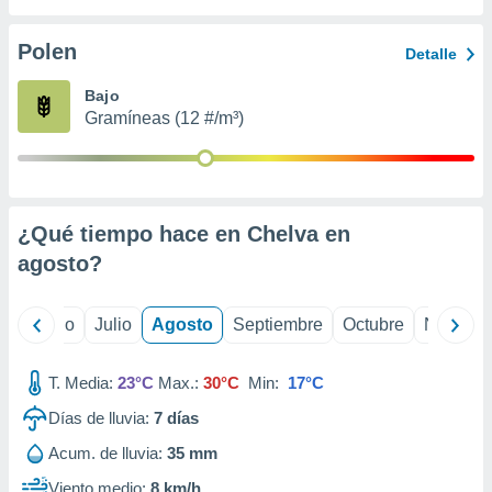
ados con el
 seleccionar
o.
Polen
Detalle
calización
Bajo
precisa e
Gramíneas (12 #/m³)
ión mediante
, publicidad
dos,
 publicidad
¿Qué tiempo hace en Chelva en
,
agosto
?
ón de
 desarrollo
s.
yo
Junio
Julio
Agosto
Septiembre
Octubre
Noviemb
tros 1199
ios
T. Media:
23°C
Max.:
30°C
Min:
17°C
Días de lluvia:
7
días
Acum. de lluvia:
35 mm
Viento medio:
8 km/h