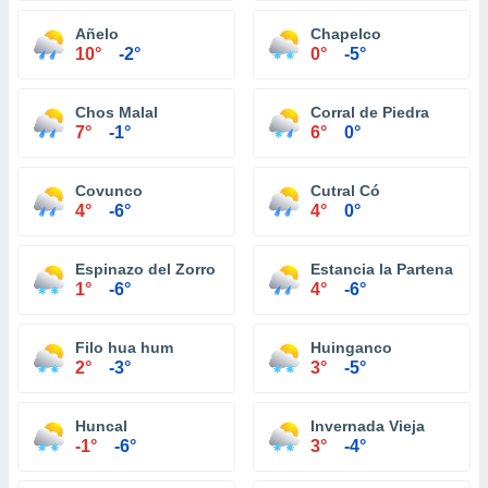
Añelo
Chapelco
10°
-2°
0°
-5°
Chos Malal
Corral de Piedra
7°
-1°
6°
0°
Covunco
Cutral Có
4°
-6°
4°
0°
Espinazo del Zorro
Estancia la Partena
1°
-6°
4°
-6°
Filo hua hum
Huinganco
2°
-3°
3°
-5°
Huncal
Invernada Vieja
-1°
-6°
3°
-4°