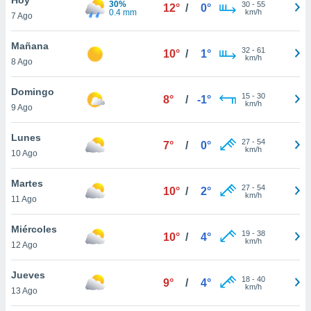
30%
ublicidad y
30
-
55
12°
/
0°
0.4 mm
km/h
7 Ago
do en
 mismo.
Mañana
32
-
61
10°
/
1°
sultar más
km/h
8 Ago
 en nuestra
 Cookies
y
Domingo
15
-
30
ualquier
8°
/
-1°
km/h
9 Ago
ento
 botón
Lunes
27
-
54
7°
/
0°
ación de
km/h
10 Ago
kies
 disponible
Martes
27
-
54
e nuestra
10°
/
2°
km/h
11 Ago
.
Miércoles
IVAMENTE,
19
-
38
10°
/
4°
km/h
12 Ago
as
Jueves
18
-
40
9°
/
4°
 a cookies
km/h
13 Ago
 no aceptar