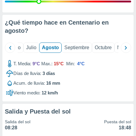
ados con el
 seleccionar
o.
calización
¿Qué tiempo hace en Centenario en
precisa e
agosto
?
ión mediante
, publicidad
yo
Junio
Julio
Agosto
Septiembre
Octubre
Noviemb
dos,
 publicidad
T. Media:
9°C
Max.:
15°C
Min:
4°C
,
Días de lluvia:
3
días
ón de
 desarrollo
Acum. de lluvia:
16 mm
s.
Viento medio:
12 km/h
tros 1199
ios
Salida y Puesta del sol
Salida del sol
Puesta del sol
08:28
18:48