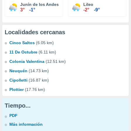
Junín de los Andes
Lileo
3°
-1°
-2°
-9°
Localidades cercanas
Cinco Saltos
(6.05 km)
11 De Octubre
(6.11 km)
Colonia Valentina
(12.51 km)
Neuquén
(14.73 km)
Cipolletti
(16.87 km)
Plottier
(17.76 km)
Tiempo...
PDF
Más información