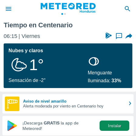
Tiempo en Centenario
privacidad
06:15
Viernes
...
o de
n) ha sido
Nubes y claros
or
1°
es para
ue la
 que se
Menguante
e calidad.
Sensación de -2°
Iluminada:
33%
eder a este
ediante las
opciones:
Aviso de nivel amarillo
Alerta moderada por viento en Centenario hoy
ookies y
e forma
¡Descarga
GRATIS
la app de
Instalar
d digital
Meteored!
ada, basada