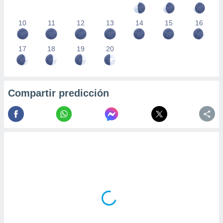
10
11
12
13
14
15
16
17
18
19
20
Compartir predicción