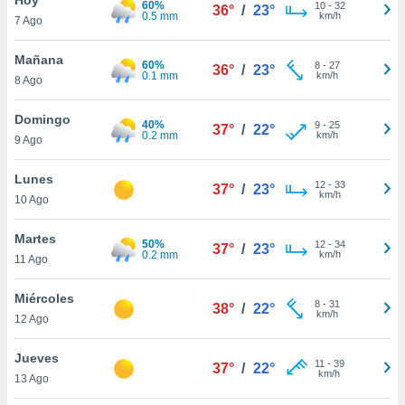
60%
ublicidad y
10
-
32
36°
/
23°
0.5 mm
km/h
7 Ago
do en
 mismo.
Mañana
60%
8
-
27
36°
/
23°
sultar más
0.1 mm
km/h
8 Ago
 en nuestra
 Cookies
y
Domingo
40%
9
-
25
ualquier
37°
/
22°
0.2 mm
km/h
9 Ago
ento
 botón
Lunes
12
-
33
37°
/
23°
ación de
km/h
10 Ago
kies
 disponible
Martes
50%
12
-
34
e nuestra
37°
/
23°
0.2 mm
km/h
11 Ago
.
Miércoles
IVAMENTE,
8
-
31
38°
/
22°
km/h
12 Ago
as
Jueves
11
-
39
37°
/
22°
 a cookies
km/h
13 Ago
 no aceptar