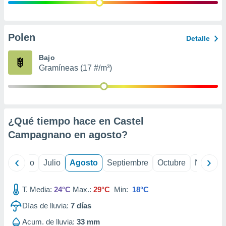
ados con el
 seleccionar
o.
calización
Polen
Detalle
precisa e
ión mediante
Bajo
Gramíneas (17 #/m³)
, publicidad
dos,
 publicidad
,
¿Qué tiempo hace en Castel
ón de
 desarrollo
Campagnano en
agosto
?
s.
tros 1199
yo
Junio
Julio
Agosto
Septiembre
Octubre
Noviemb
ios
T. Media:
24°C
Max.:
29°C
Min:
18°C
Días de lluvia:
7
días
Acum. de lluvia:
33 mm