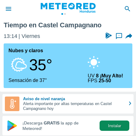
Tiempo en Castel Campagnano
privacidad
13:14
Viernes
...
o de
n) ha sido
Nubes y claros
or
35°
es para
ue la
 que se
UV
8 ¡Muy Alto!
e calidad.
Sensación de 37°
FPS
25-50
eder a este
ediante las
opciones:
Aviso de nivel naranja
Alerta importante por altas temperaturas en Castel
ookies y
Campagnano hoy
e forma
¡Descarga
GRATIS
la app de
Instalar
d digital
Meteored!
ada, basada