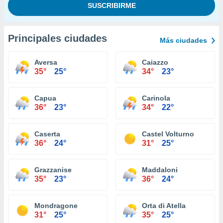
Principales ciudades
Más ciudades
Aversa
Caiazzo
35°
25°
34°
23°
Capua
Carinola
36°
23°
34°
22°
Caserta
Castel Volturno
36°
24°
31°
25°
Grazzanise
Maddaloni
35°
23°
36°
24°
Mondragone
Orta di Atella
31°
25°
35°
25°