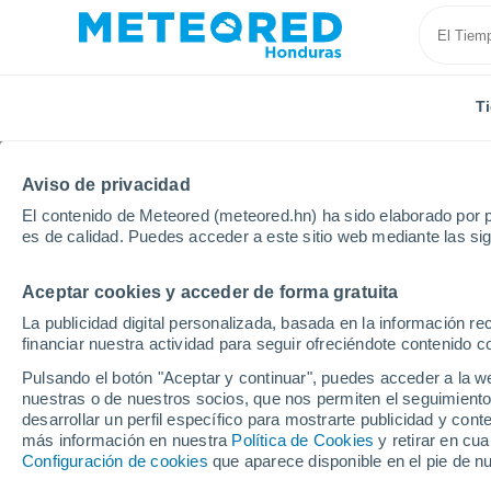
T
Aviso de privacidad
El contenido de Meteored (meteored.hn) ha sido elaborado por p
es de calidad. Puedes acceder a este sitio web mediante las si
Aceptar cookies y acceder de forma gratuita
Inicio
España
Región de Murcia
Campotejar Ba
La publicidad digital personalizada, basada en la información r
financiar nuestra actividad para seguir ofreciéndote contenido c
Tiempo en Campotejar 
Pulsando el botón "Aceptar y continuar", puedes acceder a la w
nuestras o de nuestros socios, que nos permiten el seguimiento
21:13
Viernes
desarrollar un perfil específico para mostrarte publicidad y co
más información en nuestra
Política de Cookies
y retirar en cu
Configuración de cookies
que aparece disponible en el pie de n
Soleado