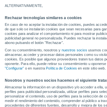
31°
ALTERNATIVAMENTE,
Rechazar tecnologías similares a cookies
Sureste
En caso de no aceptar la instalación de cookies, puedes accede
Sensación de 33°
12
-
31 km
de que solo se instalarán cookies que sean necesarias para garan
cookies para analizar el comportamiento ni para mostrar publici
publicidad general no personalizada. Puedes rechazar la instala
abono pulsando el botón "Rechazar".
Tiempo 1 - 7 días
Mapa de temperatura
Radar de ll
Con su consentimiento, nosotros y
nuestros socios
usamos cooki
almacenar, acceder y procesar datos personales como su visita e
cookies. Es posible que algunos proveedores traten tus datos pe
oponerte. Para ello, puede retirar su consentimiento u oponerse
Mañana
Domingo
Hoy
"Configurar"
o en nuestra
Política de Cookies
en este sitio web.
8 Ago
9 Ago
7 Ago
Nosotros y nuestros socios hacemos el siguiente trata
Almacenar la información en un dispositivo y/o acceder a ella, 
perfiles para publicidad personalizada, utilizar perfiles para sele
personalizar el contenido, uso de perfiles para la selección de c
39°
/
23°
37°
/
23°
38°
/
22°
medir el rendimiento del contenido, comprender al público a tra
procedentes de diferentes fuentes, desarrollo y mejora de los se