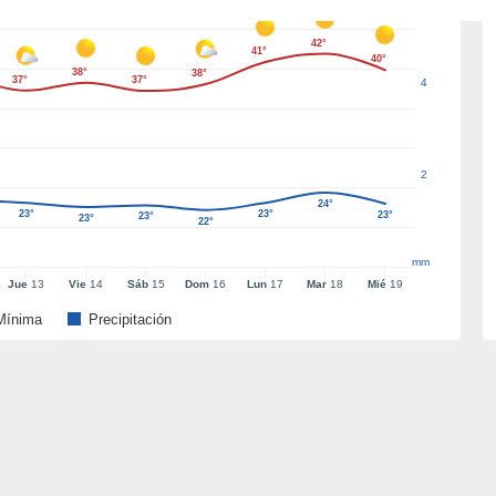
42°
41°
40°
38°
38°
37°
37°
4
2
24°
23°
23°
23°
23°
23°
22°
mm
Jue
13
Vie
14
Sáb
15
Dom
16
Lun
17
Mar
18
Mié
19
Mínima
Precipitación