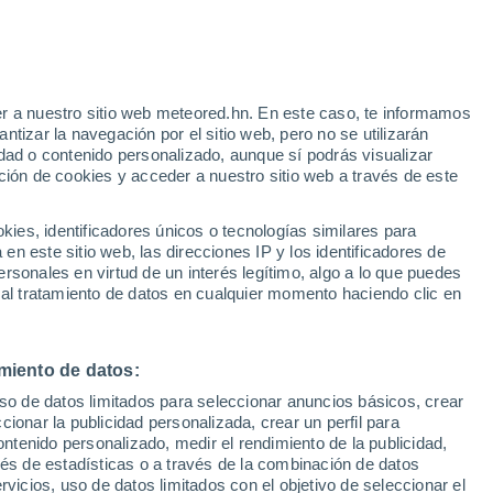
r a nuestro sitio web meteored.hn. En este caso, te informamos
/h
tizar la navegación por el sitio web, pero no se utilizarán
dad o contenido personalizado, aunque sí podrás visualizar
ción de cookies y acceder a nuestro sitio web a través de este
uvia
Satélites
Modelos
es, identificadores únicos o tecnologías similares para
n este sitio web, las direcciones IP y los identificadores de
rsonales en virtud de un interés legítimo, algo a lo que puedes
 al tratamiento de datos en cualquier momento haciendo clic en
Lunes
Martes
Miércoles
Jueves
10 Ago
11 Ago
12 Ago
13 Ago
miento de datos:
uso de datos limitados para seleccionar anuncios básicos, crear
ccionar la publicidad personalizada, crear un perfil para
ontenido personalizado, medir el rendimiento de la publicidad,
37°
/
23°
38°
/
24°
39°
/
23°
37°
/
23°
vés de estadísticas o a través de la combinación de datos
rvicios, uso de datos limitados con el objetivo de seleccionar el