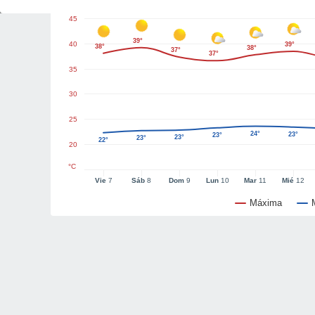
45
39°
40
39°
38°
38°
37°
37°
35
30
25
24°
23°
23°
23°
23°
22°
20
°C
Vie
7
Sáb
8
Dom
9
Lun
10
Mar
11
Mié
12
Máxima