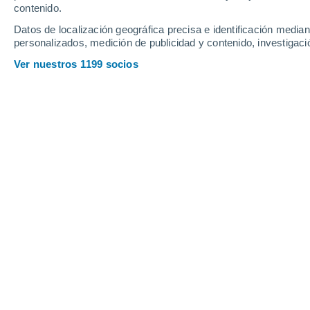
contenido.
20
-
41
km/h
18
-
40
km/h
18
16
-
34
km/h
Datos de localización geográfica precisa e identificación mediant
personalizados, medición de publicidad y contenido, investigació
Tiempo en Campotejar Bajar hoy
, 7 
Ver nuestros 1199 socios
Nubes y claros
37°
17:00
Sensación T.
39°
Nubes y claros
36°
18:00
Sensación T.
38°
Nubes y claros
35°
19:00
Sensación T.
37°
Soleado
33°
20:00
Sensación T.
35°
Soleado
31°
21:00
Sensación T.
33°