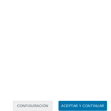
Calendario lunar
Lun
Mar
Mié
Jue
Vie
Sáb
Dom
7
8
9
10
11
12
13
14
15
16
17
18
19
20
CONFIGURACIÓN
ACEPTAR Y CONTINUAR
6