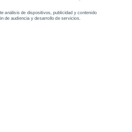
-
38
km/h
16
-
38
km/h
13
-
34
km/h
16
-
37
km/h
e análisis de dispositivos, publicidad y contenido
n de audiencia y desarrollo de servicios.
de agosto
Sureste
4 Medio
14
-
34 km/h
FPS:
6-10
Sureste
3 Medio
14
-
33 km/h
FPS:
6-10
Sureste
1 Bajo
16
-
33 km/h
FPS:
no
Sureste
0 Bajo
16
-
34 km/h
FPS:
no
Sureste
0 Bajo
12
-
31 km/h
FPS:
no