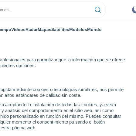
iempo
Vídeos
Radar
Mapas
Satélites
Modelos
Mundo
rofesionales para garantizar que la información que se ofrece
guientes opciones:
jar
ecogida mediante cookies o tecnologías similares, nos permite
on altos estándares de calidad sin coste.
Bajar
eb aceptando la instalación de todas las cookies, ya sean
 y análisis del comportamiento en el sitio web, así como
...
ntenido personalizado en función del mismo. Puedes consultar
alquier momento el consentimiento pulsando el botón
Por hora
uestra página web.
Cielos despejados en las
próximas horas