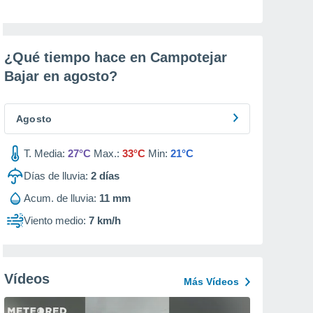
¿Qué tiempo hace en Campotejar
Bajar en
agosto
?
Agosto
T. Media:
27°C
Max.:
33°C
Min:
21°C
Días de lluvia:
2
días
Acum. de lluvia:
11 mm
Viento medio:
7 km/h
Vídeos
Más Vídeos