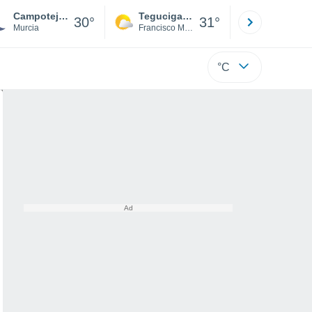
Campotejar Bajar
Tegucigalpa
San Pedr
30°
31°
Murcia
Francisco Morazán
Cortés
°C