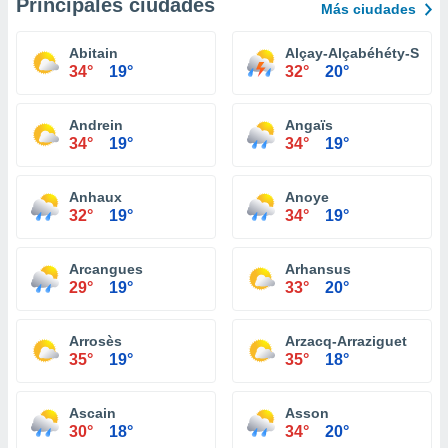
Principales ciudades
Más ciudades
Abitain
Alçay-Alçabéhéty-Sunha
34°
19°
32°
20°
Andrein
Angaïs
34°
19°
34°
19°
Anhaux
Anoye
32°
19°
34°
19°
Arcangues
Arhansus
29°
19°
33°
20°
Arrosès
Arzacq-Arraziguet
35°
19°
35°
18°
Ascain
Asson
30°
18°
34°
20°