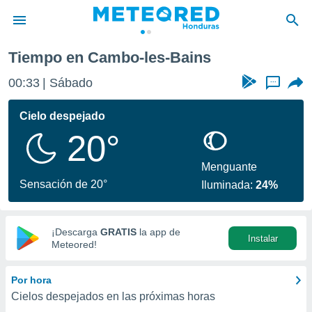
o-les-Bains
Tiempo en Cambo-les-Bains
privacidad
00:33
Sábado
...
o de
n) ha sido
Cielo despejado
or
20°
es para
ue la
 que se
Menguante
e calidad.
Sensación de 20°
Iluminada:
24%
eder a este
ediante las
opciones:
¡Descarga
GRATIS
la app de
Instalar
ookies y
Meteored!
e forma
Por hora
d digital
Cielos despejados en las próximas horas
ada, basada