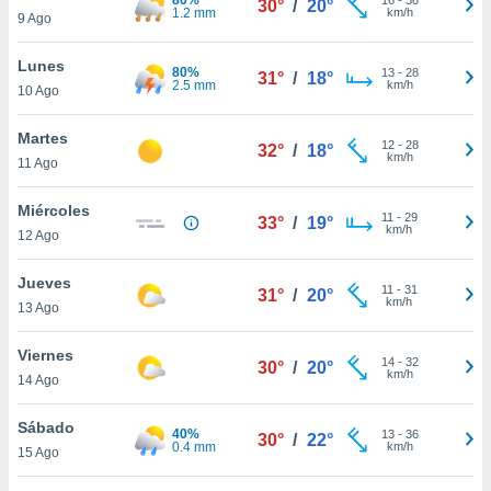
30°
/
20°
ublicidad y
1.2 mm
km/h
9 Ago
do en
Lunes
 mismo.
80%
13
-
28
31°
/
18°
2.5 mm
km/h
sultar más
10 Ago
 en nuestra
 Cookies
y
Martes
12
-
28
32°
/
18°
ualquier
km/h
11 Ago
ento
Miércoles
 botón
11
-
29
33°
/
19°
km/h
12 Ago
ación de
kies
 disponible
Jueves
11
-
31
31°
/
20°
e nuestra
km/h
13 Ago
.
Viernes
IVAMENTE,
14
-
32
30°
/
20°
km/h
14 Ago
as
Sábado
40%
13
-
36
30°
/
22°
 a cookies
0.4 mm
km/h
15 Ago
 no aceptar