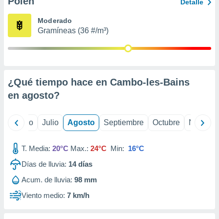
Polen
ados con el
Detalle
 seleccionar
o.
Moderado
Gramíneas (36 #/m³)
calización
precisa e
ión mediante
, publicidad
¿Qué tiempo hace en Cambo-les-Bains
dos,
en
agosto
?
 publicidad
,
ón de
yo
Junio
Julio
Agosto
Septiembre
Octubre
Noviemb
 desarrollo
s.
T. Media:
20°C
Max.:
24°C
Min:
16°C
tros 1199
ios
Días de lluvia:
14
días
Acum. de lluvia:
98 mm
Viento medio:
7 km/h