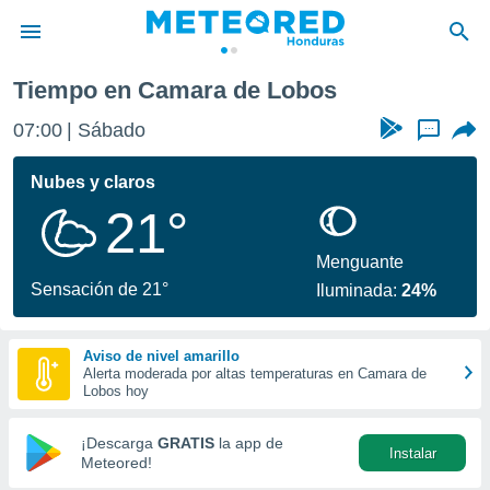
Tiempo en Camara de Lobos
privacidad
07:00
Sábado
...
o de
n) ha sido
Nubes y claros
or
21°
es para
ue la
 que se
Menguante
e calidad.
Sensación de 21°
Iluminada:
24%
eder a este
ediante las
opciones:
Aviso de nivel amarillo
Alerta moderada por altas temperaturas en Camara de
ookies y
Lobos hoy
e forma
¡Descarga
GRATIS
la app de
Instalar
d digital
Meteored!
ada, basada