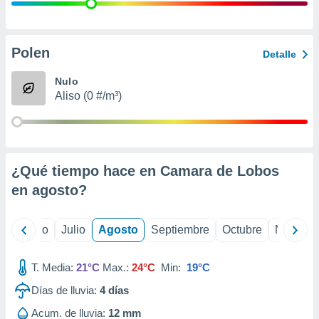
ados con el
 seleccionar
o.
calización
Polen
Detalle
precisa e
ión mediante
Nulo
Aliso (0 #/m³)
, publicidad
dos,
 publicidad
,
¿Qué tiempo hace en Camara de Lobos
ón de
 desarrollo
en
agosto
?
s.
tros 1199
yo
Junio
Julio
Agosto
Septiembre
Octubre
Noviemb
ios
T. Media:
21°C
Max.:
24°C
Min:
19°C
Días de lluvia:
4
días
Acum. de lluvia:
12 mm