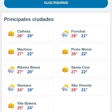
Principales ciudades
Calheta
Funchal
26°
20°
28°
21°
Machico
Porto Moniz
27°
22°
26°
22°
Ribeira Brava
Santa Cruz
27°
20°
27°
22°
Santana
São Vicente
24°
19°
28°
21°
Vila Baleira
25°
24°