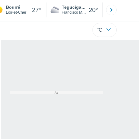
Bourré
Tegucigalpa
San Pedr
27°
20°
Loir-et-Cher
Francisco Morazán
Cortés
°C