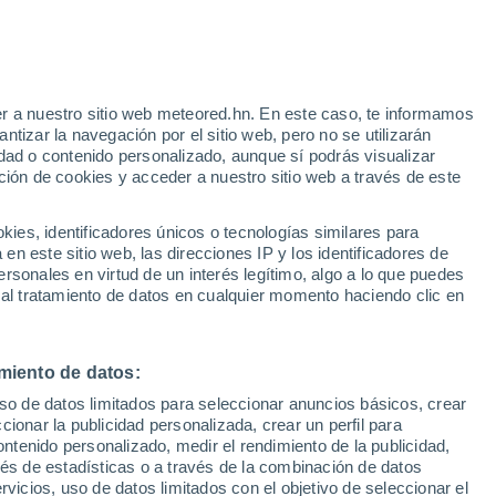
Bourré
VIENTO
PRECIPITACIÓN
r a nuestro sitio web meteored.hn. En este caso, te informamos
12
15
18
21
00
03
06
09
12
15
18
21
00
tizar la navegación por el sitio web, pero no se utilizarán
dad o contenido personalizado, aunque sí podrás visualizar
ción de cookies y acceder a nuestro sitio web a través de este
33°
33°
es, identificadores únicos o tecnologías similares para
31°
n este sitio web, las direcciones IP y los identificadores de
31°
30°
30°
rsonales en virtud de un interés legítimo, algo a lo que puedes
 al tratamiento de datos en cualquier momento haciendo clic en
27°
26°
25°
23°
22°
21°
20°
miento de datos:
uso de datos limitados para seleccionar anuncios básicos, crear
ccionar la publicidad personalizada, crear un perfil para
ontenido personalizado, medir el rendimiento de la publicidad,
vés de estadísticas o a través de la combinación de datos
0.3
rvicios, uso de datos limitados con el objetivo de seleccionar el
0.1