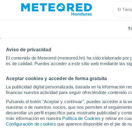
T
Aviso de privacidad
El contenido de Meteored (meteored.hn) ha sido elaborado por p
es de calidad. Puedes acceder a este sitio web mediante las si
Aceptar cookies y acceder de forma gratuita
Inicio
Francia
Centro-Valle de Loira
Loir y Cher
La publicidad digital personalizada, basada en la información r
financiar nuestra actividad para seguir ofreciéndote contenido c
Tiempo en Bourré por
Pulsando el botón "Aceptar y continuar", puedes acceder a la w
nuestras o de nuestros socios, que nos permiten el seguimiento
desarrollar un perfil específico para mostrarte publicidad y co
Tiempo 1 - 7 días
Por horas
más información en nuestra
Política de Cookies
y retirar en cu
Configuración de cookies
que aparece disponible en el pie de n