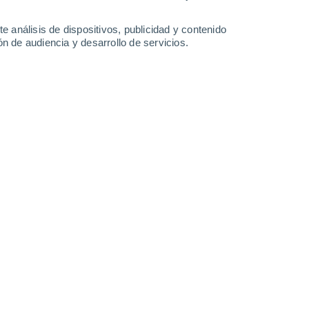
Lunes
10
e análisis de dispositivos, publicidad y contenido
n de audiencia y desarrollo de servicios.
n Bourré
19°
Nubes y claros
02:00
Sensación T.
19°
15°
Nubes y claros
05:00
Sensación T.
15°
16°
Nubes y claros
08:00
Sensación T.
16°
24°
Nubes y claros
11:00
Sensación T.
25°