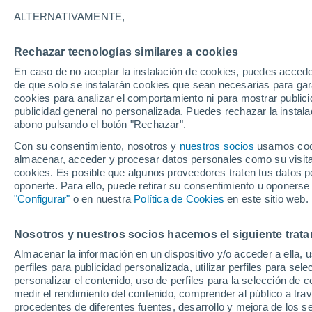
Gráfica del tiempo por horas en 
ALTERNATIVAMENTE,
SÍMBOLO
TEMPERATURA
Rechazar tecnologías similares a cookies
En caso de no aceptar la instalación de cookies, puedes accede
00
03
06
09
12
15
18
21
00
03
06
09
de que solo se instalarán cookies que sean necesarias para garan
cookies para analizar el comportamiento ni para mostrar publici
publicidad general no personalizada. Puedes rechazar la instala
abono pulsando el botón "Rechazar".
Con su consentimiento, nosotros y
nuestros socios
usamos cooki
32°
almacenar, acceder y procesar datos personales como su visita e
31°
30°
cookies. Es posible que algunos proveedores traten tus datos pe
oponerte. Para ello, puede retirar su consentimiento u oponerse
"Configurar"
o en nuestra
Política de Cookies
en este sitio web.
24°
24°
22°
Nosotros y nuestros socios hacemos el siguiente trata
20°
19°
19°
Almacenar la información en un dispositivo y/o acceder a ella, 
16°
perfiles para publicidad personalizada, utilizar perfiles para sele
15°
personalizar el contenido, uso de perfiles para la selección de c
medir el rendimiento del contenido, comprender al público a tra
0.9
0.6
procedentes de diferentes fuentes, desarrollo y mejora de los se