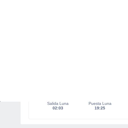
Salida del sol a las
06:43
Puesta del sol a las
21:16
Primera luz a las
06:08
Última luz a las
21:51
Fase Lunar
Menguante
Iluminada
15%
Salida Luna
Puesta Luna
02:03
19:25