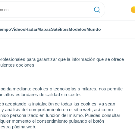
iempo
Vídeos
Radar
Mapas
Satélites
Modelos
Mundo
rofesionales para garantizar que la información que se ofrece
guientes opciones:
Bourré
Por horas
ecogida mediante cookies o tecnologías similares, nos permite
on altos estándares de calidad sin coste.
 horas
eb aceptando la instalación de todas las cookies, ya sean
 y análisis del comportamiento en el sitio web, así como
ntenido personalizado en función del mismo. Puedes consultar
alquier momento el consentimiento pulsando el botón
uestra página web.