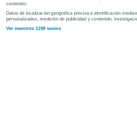
Sábado
8
Domingo
9
contenido.
Datos de localización geográfica precisa e identificación mediant
personalizados, medición de publicidad y contenido, investigació
Ver nuestros 1199 socios
La previsión del tiempo por horas e
SÁBADO, 08 DE AGOSTO
Por la noche
Calima con cielo despejado
Salida del sol a las
06:42
Puesta del sol a las
21:18
Primera luz a las
06:07
Última luz a las
21:53
Fase Lunar