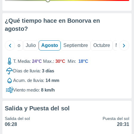
ados con el
 seleccionar
o.
¿Qué tiempo hace en Bonorva en
calización
precisa e
agosto
?
ión mediante
, publicidad
yo
Junio
Julio
Agosto
Septiembre
Octubre
Noviemb
dos,
 publicidad
T. Media:
24°C
Max.:
30°C
Min:
18°C
,
Días de lluvia:
3
días
ón de
 desarrollo
Acum. de lluvia:
14 mm
s.
Viento medio:
8 km/h
tros 1199
ios
Salida y Puesta del sol
Salida del sol
Puesta del sol
06:28
20:31