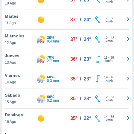
km/h
ublicidad y
10 Ago
do en
Martes
17
-
38
 mismo.
37°
/
24°
km/h
11 Ago
sultar más
 en nuestra
Miércoles
 Cookies
y
30%
12
-
43
37°
/
24°
0.4 mm
km/h
ualquier
12 Ago
ento
Jueves
70%
11
-
36
36°
/
23°
 botón
2.7 mm
km/h
13 Ago
ación de
kies
Viernes
 disponible
60%
14
-
40
35°
/
23°
0.3 mm
km/h
e nuestra
14 Ago
.
Sábado
60%
12
-
37
35°
/
23°
IVAMENTE,
0.2 mm
km/h
15 Ago
Domingo
as
14
-
35
35°
/
22°
km/h
16 Ago
 a cookies
 no aceptar