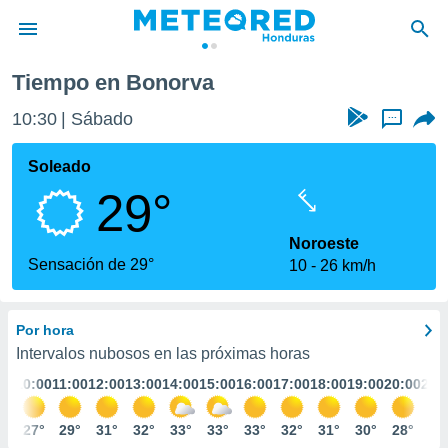
Tiempo en Bonorva
privacidad
10:30
Sábado
...
o de
n) ha sido
Soleado
or
29°
es para
ue la
 que se
Noroeste
e calidad.
Sensación de 29°
10
26 km/h
eder a este
ediante las
opciones:
Por hora
ookies y
Intervalos nubosos en las próximas horas
e forma
:00
10:00
11:00
12:00
13:00
14:00
15:00
16:00
17:00
18:00
19:00
20:00
21:
d digital
5°
27°
29°
31°
32°
33°
33°
33°
32°
31°
30°
28°
26
ada, basada