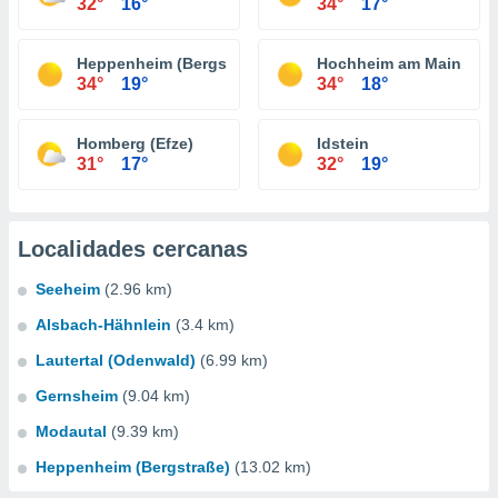
32°
16°
34°
17°
Heppenheim (Bergstraße)
Hochheim am Main
34°
19°
34°
18°
Homberg (Efze)
Idstein
31°
17°
32°
19°
Localidades cercanas
Seeheim
(2.96 km)
Alsbach-Hähnlein
(3.4 km)
Lautertal (Odenwald)
(6.99 km)
Gernsheim
(9.04 km)
Modautal
(9.39 km)
Heppenheim (Bergstraße)
(13.02 km)