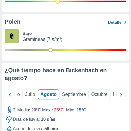
ados con el
 seleccionar
o.
calización
Polen
Detalle
precisa e
ión mediante
Bajo
Gramíneas (7 #/m³)
, publicidad
dos,
 publicidad
,
¿Qué tiempo hace en Bickenbach en
ón de
 desarrollo
agosto
?
s.
tros 1199
yo
Junio
Julio
Agosto
Septiembre
Octubre
Noviemb
ios
T. Media:
20°C
Max.:
25°C
Min:
15°C
Días de lluvia:
10
días
Acum. de lluvia:
58 mm