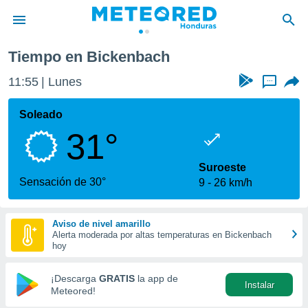
Tiempo en Bickenbach
privacidad
11:55
Lunes
...
o de
n) ha sido
Soleado
or
31°
es para
ue la
 que se
Suroeste
e calidad.
Sensación de 30°
9
26 km/h
eder a este
ediante las
opciones:
Aviso de nivel amarillo
Alerta moderada por altas temperaturas en Bickenbach
ookies y
hoy
e forma
¡Descarga
GRATIS
la app de
Instalar
d digital
Meteored!
ada, basada