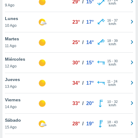
29°
/
15°
ublicidad y
km/h
9 Ago
do en
Lunes
 mismo.
16
-
37
23°
/
17°
km/h
sultar más
10 Ago
 en nuestra
 Cookies
y
Martes
18
-
39
25°
/
14°
ualquier
km/h
11 Ago
ento
Miércoles
 botón
15
-
30
30°
/
15°
km/h
12 Ago
ación de
kies
 disponible
Jueves
11
-
24
34°
/
17°
e nuestra
km/h
13 Ago
.
Viernes
IVAMENTE,
10
-
32
33°
/
20°
km/h
14 Ago
as
Sábado
18
-
43
28°
/
19°
 a cookies
km/h
15 Ago
 no aceptar