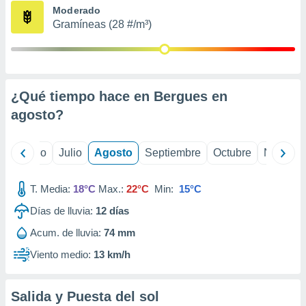
ados con el
Moderado
 seleccionar
Gramíneas (28 #/m³)
o.
calización
precisa e
ión mediante
¿Qué tiempo hace en Bergues en
, publicidad
agosto
?
dos,
 publicidad
,
yo
Junio
Julio
Agosto
Septiembre
Octubre
Noviemb
ón de
 desarrollo
T. Media:
18°C
Max.:
22°C
Min:
15°C
s.
Días de lluvia:
12
días
tros 1199
ios
Acum. de lluvia:
74 mm
Viento medio:
13 km/h
Salida y Puesta del sol