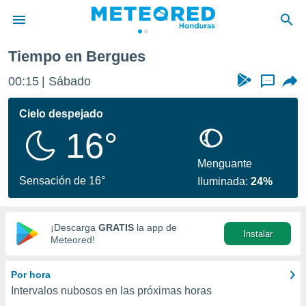
Tiempo en Bergues
privacidad
00:15
Sábado
...
o de
n) ha sido
Cielo despejado
or
16°
es para
ue la
 que se
Menguante
e calidad.
Sensación de 16°
Iluminada:
24%
eder a este
ediante las
opciones:
¡Descarga
GRATIS
la app de
Instalar
ookies y
Meteored!
e forma
Por hora
d digital
Intervalos nubosos en las próximas horas
ada, basada