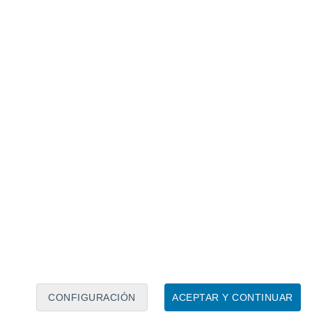
Calendario lunar
Lun
Mar
Mié
Jue
Vie
Sáb
Dom
7
8
9
10
11
12
13
14
15
16
17
18
19
20
CONFIGURACIÓN
ACEPTAR Y CONTINUAR
8