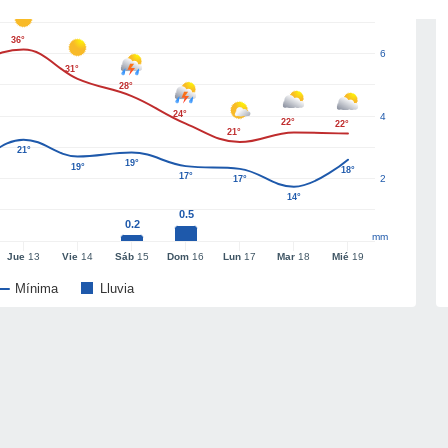
36°
6
31°
28°
24°
4
22°
22°
21°
21°
19°
19°
18°
17°
2
17°
14°
0.5
0.2
mm
Jue
13
Vie
14
Sáb
15
Dom
16
Lun
17
Mar
18
Mié
19
Mínima
Lluvia