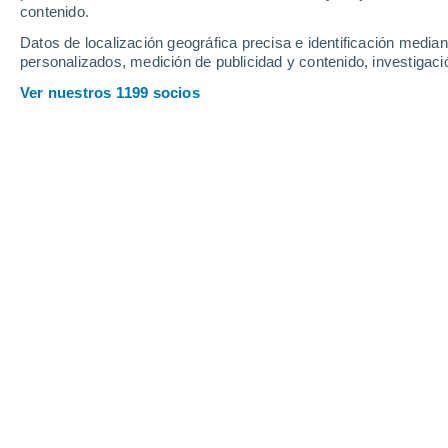
contenido.
13
-
27
km/h
18
-
36
km/h
14
15
-
36
km/h
Datos de localización geográfica precisa e identificación mediant
personalizados, medición de publicidad y contenido, investigació
Tiempo en Bénarville hoy
, 7 de agost
Ver nuestros 1199 socios
Soleado
21°
17:00
Sensación T.
21°
Soleado
21°
18:00
Sensación T.
21°
Soleado
20°
19:00
Sensación T.
20°
Soleado
19°
20:00
Sensación T.
19°
Soleado
18°
21:00
Sensación T.
18°