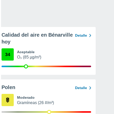
Calidad del aire en Bénarville
Detalle
hoy
Aceptable
34
O₃ (85 µg/m³)
Polen
Detalle
Moderado
Gramíneas (26 #/m³)