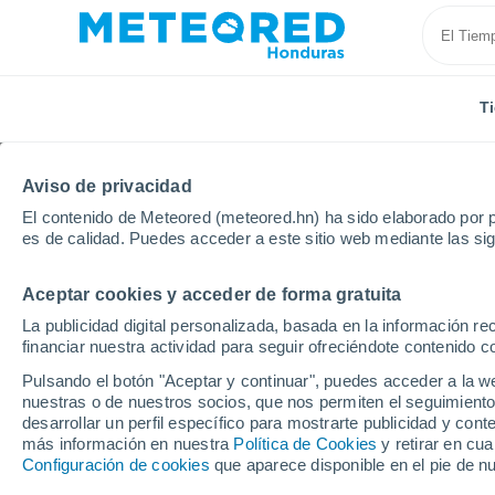
T
Aviso de privacidad
El contenido de Meteored (meteored.hn) ha sido elaborado por p
es de calidad. Puedes acceder a este sitio web mediante las si
Aceptar cookies y acceder de forma gratuita
Inicio
Francia
Normandía
Sena Marítimo
Bé
La publicidad digital personalizada, basada en la información r
financiar nuestra actividad para seguir ofreciéndote contenido c
Tiempo en Bénarville
Pulsando el botón "Aceptar y continuar", puedes acceder a la w
nuestras o de nuestros socios, que nos permiten el seguimiento
23:19
Viernes
desarrollar un perfil específico para mostrarte publicidad y co
más información en nuestra
Política de Cookies
y retirar en cu
Configuración de cookies
que aparece disponible en el pie de n
Cielo despejado