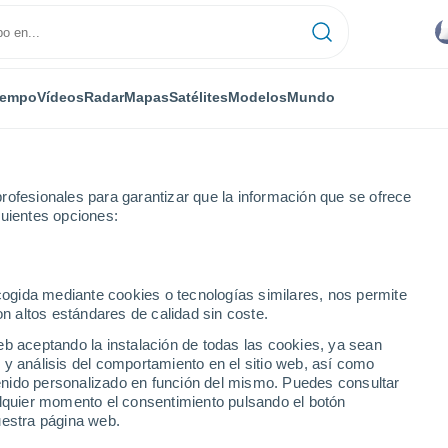
iempo
Vídeos
Radar
Mapas
Satélites
Modelos
Mundo
rofesionales para garantizar que la información que se ofrece
guientes opciones:
narville
ecogida mediante cookies o tecnologías similares, nos permite
on altos estándares de calidad sin coste.
eb aceptando la instalación de todas las cookies, ya sean
 y análisis del comportamiento en el sitio web, así como
...
ntenido personalizado en función del mismo. Puedes consultar
alquier momento el consentimiento pulsando el botón
Por hora
uestra página web.
Intervalos nubosos en las
próximas horas