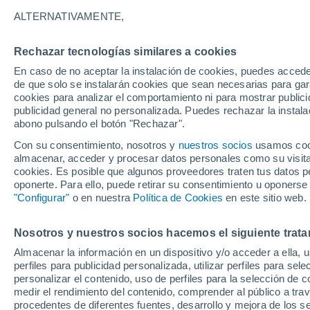
15°
ALTERNATIVAMENTE,
Rechazar tecnologías similares a cookies
Menguant
En caso de no aceptar la instalación de cookies, puedes accede
Iluminada
Sensación de 15°
de que solo se instalarán cookies que sean necesarias para garan
cookies para analizar el comportamiento ni para mostrar publici
publicidad general no personalizada. Puedes rechazar la instala
abono pulsando el botón "Rechazar".
Tiempo 1 - 7 días
Mapa de nubosidad
Radar de llu
Con su consentimiento, nosotros y
nuestros socios
usamos cooki
almacenar, acceder y procesar datos personales como su visita e
cookies. Es posible que algunos proveedores traten tus datos pe
oponerte. Para ello, puede retirar su consentimiento u oponerse
Mañana
Domingo
Hoy
"Configurar"
o en nuestra
Política de Cookies
en este sitio web.
8 Ago
9 Ago
7 Ago
Nosotros y nuestros socios hacemos el siguiente trata
Almacenar la información en un dispositivo y/o acceder a ella, 
perfiles para publicidad personalizada, utilizar perfiles para sele
personalizar el contenido, uso de perfiles para la selección de c
27°
/
13°
29°
/
17°
23°
/
12°
medir el rendimiento del contenido, comprender al público a tra
procedentes de diferentes fuentes, desarrollo y mejora de los se