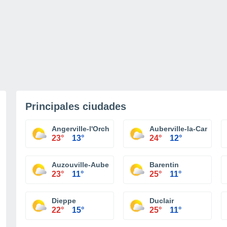
Principales ciudades
Angerville-l'Orcher
Auberville-la-Campag
23°
13°
24°
12°
Auzouville-Auberbosc
Barentin
23°
11°
25°
11°
Dieppe
Duclair
22°
15°
25°
11°