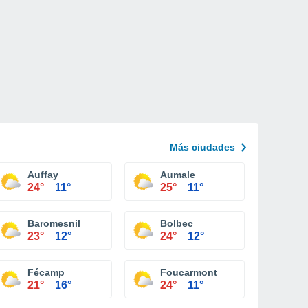
Más ciudades
ne
Auffay
Aumale
24°
11°
25°
11°
Baromesnil
Bolbec
23°
12°
24°
12°
Fécamp
Foucarmont
21°
16°
24°
11°