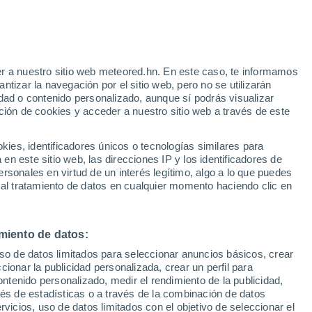
e
r a nuestro sitio web meteored.hn. En este caso, te informamos
:
35%
tizar la navegación por el sitio web, pero no se utilizarán
dad o contenido personalizado, aunque sí podrás visualizar
ción de cookies y acceder a nuestro sitio web a través de este
via
Satélites
Modelos
es, identificadores únicos o tecnologías similares para
n este sitio web, las direcciones IP y los identificadores de
rsonales en virtud de un interés legítimo, algo a lo que puedes
 al tratamiento de datos en cualquier momento haciendo clic en
Lunes
Martes
Miércoles
Jueves
10 Ago
11 Ago
12 Ago
13 Ago
miento de datos:
uso de datos limitados para seleccionar anuncios básicos, crear
ccionar la publicidad personalizada, crear un perfil para
ontenido personalizado, medir el rendimiento de la publicidad,
25°
/
17°
29°
/
16°
33°
/
17°
36°
/
21°
vés de estadísticas o a través de la combinación de datos
rvicios, uso de datos limitados con el objetivo de seleccionar el