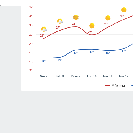
40
35
33°
29°
29°
30
27°
25°
25
23°
20
17°
17°
15
17°
16°
13°
12°
10
°C
Vie
7
Sáb
8
Dom
9
Lun
10
Mar
11
Mié
12
Máxima