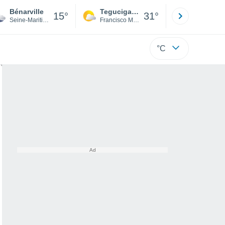
Bénarville
Tegucigalpa
San Pedr
15°
31°
Seine-Maritime
Francisco Morazán
Cortés
°C