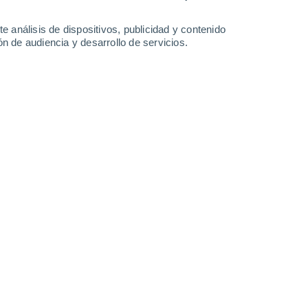
-
32
km/h
17
-
36
km/h
16
-
32
km/h
14
-
32
km/h
e análisis de dispositivos, publicidad y contenido
n de audiencia y desarrollo de servicios.
o
Norte
3 Medio
13
-
31 km/h
FPS:
6-10
Norte
2 Bajo
13
-
30 km/h
FPS:
no
Norte
1 Bajo
13
-
29 km/h
FPS:
no
Norte
0 Bajo
12
-
26 km/h
FPS:
no
Norte
0 Bajo
9
-
23 km/h
FPS:
no