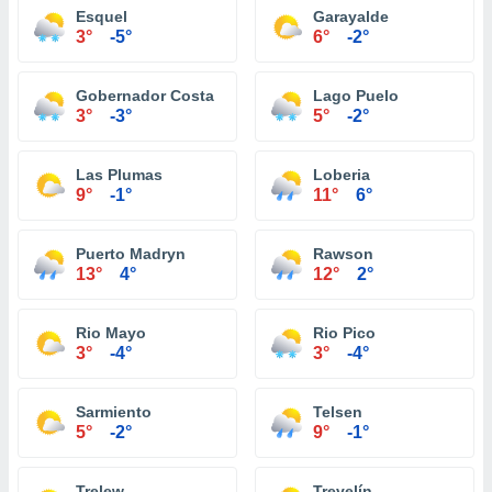
Esquel
Garayalde
3°
-5°
6°
-2°
Gobernador Costa
Lago Puelo
3°
-3°
5°
-2°
Las Plumas
Loberia
9°
-1°
11°
6°
Puerto Madryn
Rawson
13°
4°
12°
2°
Rio Mayo
Rio Pico
3°
-4°
3°
-4°
Sarmiento
Telsen
5°
-2°
9°
-1°
Trelew
Trevelín