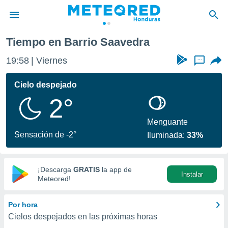
Tiempo en Barrio Saavedra
privacidad
19:58
Viernes
...
o de
n) ha sido
Cielo despejado
or
2°
es para
ue la
 que se
Menguante
e calidad.
Sensación de -2°
Iluminada:
33%
eder a este
ediante las
opciones:
¡Descarga
GRATIS
la app de
Instalar
ookies y
Meteored!
e forma
Por hora
d digital
Cielos despejados en las próximas horas
ada, basada