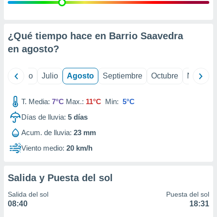
ados con el
 seleccionar
o.
calización
¿Qué tiempo hace en Barrio Saavedra
precisa e
en
agosto
?
ión mediante
, publicidad
yo
Junio
Julio
Agosto
Septiembre
Octubre
Noviemb
dos,
 publicidad
T. Media:
7°C
Max.:
11°C
Min:
5°C
,
Días de lluvia:
5
días
ón de
 desarrollo
Acum. de lluvia:
23 mm
s.
Viento medio:
20 km/h
tros 1199
ios
Salida y Puesta del sol
Salida del sol
Puesta del sol
08:40
18:31