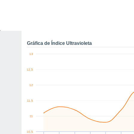
0
NW
NW
SE
S
SW
E
km/h
Dom
9
Lun
10
Mar
11
Mié
12
Jue
13
Vie
14
S
Rachas máximas de vien
Gráfica de Índice Ultravioleta
13
12.5
12
11.5
11
10.5