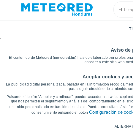
T
Aviso de 
El contenido de Meteored (meteored.hn) ha sido elaborado por profesional
acceder a este sitio web med
Aceptar cookies y acc
Inicio
El Salvador
Departamento de San Vicente
La publicidad digital personalizada, basada en la información recogida medi
para seguir ofreciéndote contenido con
Gráficas del tiempo d
Pulsando el botón "Aceptar y continuar", puedes acceder a la web aceptando
que nos permiten el seguimiento y análisis del comportamiento en el sitio
contenido personalizado en función del mismo. Puedes consultar más inf
14 días
7 días
Configuración de coo
consentimiento pulsando el botón
Gráfica de Temperatura
ALTERNAT
Temperatura máxima, temperatura mínim