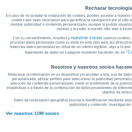
40
Rechazar tecnología
36°
35°
35°
35°
34°
34°
35
En caso de no aceptar la instalación de cookies, puedes acceder a nuestro 
cookies que sean necesarias para garantizar la navegación por el sitio w
30
mostrar publicidad o contenido personalizado, aunque sí podrás visualiz
cookies y acceder a nuestro sitio web a trav
25
22°
22°
nuestros socios
21°
21°
Con su consentimiento, nosotros y
usamos cookies, i
21°
21°
procesar datos personales como su visita en este sitio web, las direccion
20
traten tus datos personales en virtud de un interés legítimo, algo a lo qu
"Co
tratamiento de datos en cualquier momento haciendo clic en
15
°C
Nosotros y nuestros socios hacemos
Dom
9
Lun
10
Mar
11
Mié
12
Jue
13
Vie
14
S
Almacenar la información en un dispositivo y/o acceder a ella, uso de datos
Temperatura Máxima
T
personalizada, utilizar perfiles para seleccionar la publicidad personaliz
selección de contenido personalizado, medir el rendimiento de la publici
estadísticas o a través de la combinación de datos procedentes de diferentes
objetivo de selecc
Gráfica de Precipitación y Nubosidad
Datos de localización geográfica precisa e identificación mediante anál
Lluvia, nieve y nubos
publicidad y contenido, investigación 
10
Ver nuestros 1199 socios
10