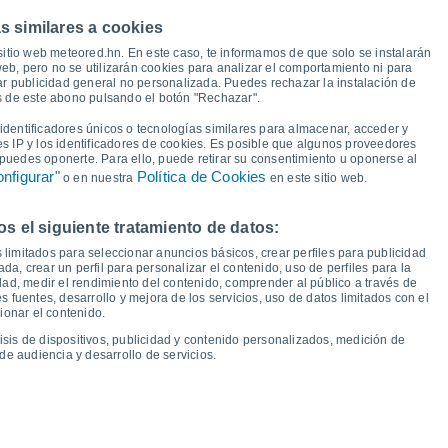
s similares a cookies
36°
35°
35°
35°
35°
35°
33°
32°
sitio web meteored.hn. En este caso, te informamos de que solo se instalarán
eb, pero no se utilizarán cookies para analizar el comportamiento ni para
ar publicidad general no personalizada. Puedes rechazar la instalación de
és de este abono pulsando el botón "Rechazar".
22°
21°
dentificadores únicos o tecnologías similares para almacenar, acceder y
21°
21°
21°
20°
20°
20°
es IP y los identificadores de cookies. Es posible que algunos proveedores
e puedes oponerte. Para ello, puede retirar su consentimiento u oponerse al
nfigurar"
Política de Cookies
o en nuestra
en este sitio web.
 el siguiente tratamiento de datos:
áb
15
Dom
16
Lun
17
Mar
18
Mié
19
Jue
20
Vie
21
Sáb
22
 limitados para seleccionar anuncios básicos, crear perfiles para publicidad
emperatura Mínima
Punto de rocío
ada, crear un perfil para personalizar el contenido, uso de perfiles para la
dad, medir el rendimiento del contenido, comprender al público a través de
 fuentes, desarrollo y mejora de los servicios, uso de datos limitados con el
ionar el contenido.
isis de dispositivos, publicidad y contenido personalizados, medición de
idad para los próximos 14 días
de audiencia y desarrollo de servicios.
100
13
1013
75