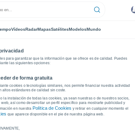
iempo
Vídeos
Radar
Mapas
Satélites
Modelos
Mundo
privacidad
es para garantizar que la información que se ofrece es de calidad. Puedes
iante las siguientes opciones:
eder de forma gratuita
Apastepeque
Gráficas del tiempo
ante cookies o tecnologías similares, nos permite financiar nuestra actividad
 altos estándares de calidad sin coste.
e Apastepeque
 la instalación de todas las cookies, ya sean nuestras o de nuestros socios,
 web, así como desarrollar un perfil específico para mostrarte publicidad y
Política de Cookies
ormación en nuestra
y retirar en cualquier momento el
kies
que aparece disponible en el pie de nuestra página web.
IVAMENTE,
a y punto de rocío para los próximos 14 días