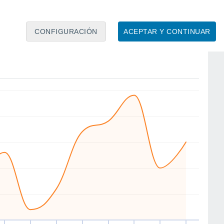
CONFIGURACIÓN
ACEPTAR Y CONTINUAR
E
E
NW
NW
SW
NW
E
SW
áb
15
Dom
16
Lun
17
Mar
18
Mié
19
Jue
20
Vie
21
Sáb
22
to
Velocidad media del viento