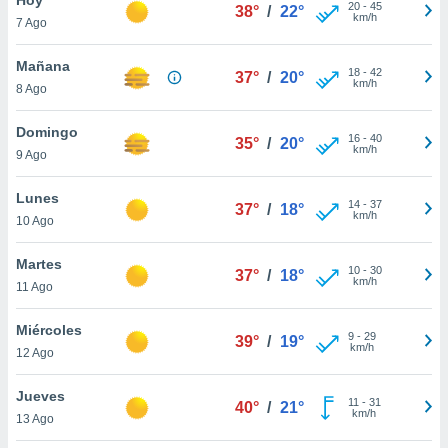
ublicidad y
20
-
45
38°
/
22°
km/h
7 Ago
do en
 mismo.
Mañana
18
-
42
37°
/
20°
sultar más
km/h
8 Ago
 en nuestra
 Cookies
y
Domingo
16
-
40
ualquier
35°
/
20°
km/h
9 Ago
ento
 botón
Lunes
14
-
37
37°
/
18°
ación de
km/h
10 Ago
kies
 disponible
Martes
10
-
30
e nuestra
37°
/
18°
km/h
11 Ago
.
Miércoles
IVAMENTE,
9
-
29
39°
/
19°
km/h
12 Ago
as
Jueves
11
-
31
40°
/
21°
 a cookies
km/h
13 Ago
 no aceptar