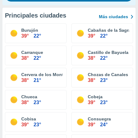
Principales ciudades
Más ciudades
Burujón
Cabañas de la Sagra
39°
22°
39°
22°
Carranque
Castillo de Bayuela
38°
22°
38°
22°
Cervera de los Montes
Chozas de Canales
38°
21°
38°
23°
Chueca
Cobeja
38°
23°
39°
23°
Cobisa
Consuegra
39°
23°
39°
24°