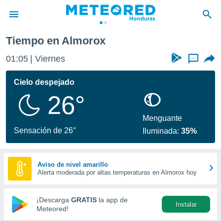
Almorox
Tiempo en Almorox
privacidad
01:05
Viernes
...
o de
n) ha sido
Cielo despejado
or
26°
es para
ue la
 que se
Menguante
e calidad.
Sensación de 26°
Iluminada:
35%
eder a este
ediante las
opciones:
Aviso de nivel amarillo
Alerta moderada por altas temperaturas en Almorox hoy
ookies y
e forma
¡Descarga
GRATIS
la app de
Instalar
d digital
Meteored!
ada, basada