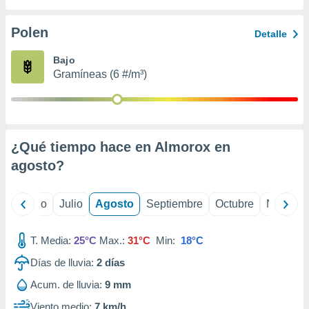
ados con el
 seleccionar
o.
Polen
Detalle
calización
Bajo
precisa e
Gramíneas (6 #/m³)
ión mediante
, publicidad
dos,
 publicidad
¿Qué tiempo hace en Almorox en
,
agosto
?
ón de
 desarrollo
s.
yo
Junio
Julio
Agosto
Septiembre
Octubre
Noviemb
tros 1199
ios
T. Media:
25°C
Max.:
31°C
Min:
18°C
Días de lluvia:
2
días
Acum. de lluvia:
9 mm
Viento medio:
7 km/h