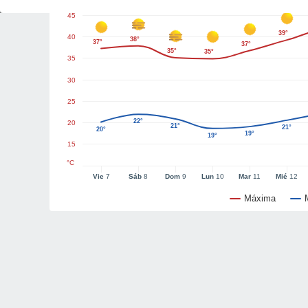
45
39°
40
38°
37°
37°
35°
35°
35
30
25
22°
20
21°
21°
20°
19°
19°
15
°C
Vie
7
Sáb
8
Dom
9
Lun
10
Mar
11
Mié
12
Máxima