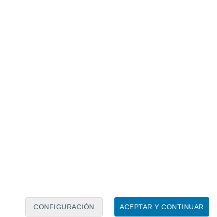
Calendario lunar
Lun
Mar
Mié
Jue
Vie
Sáb
Dom
7
8
9
10
11
12
13
14
15
16
17
18
19
20
CONFIGURACIÓN
ACEPTAR Y CONTINUAR
6