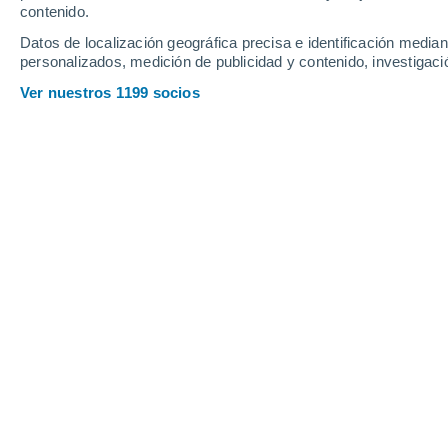
contenido.
17
-
32
km/h
18
-
35
km/h
14
15
-
32
km/h
Datos de localización geográfica precisa e identificación mediant
personalizados, medición de publicidad y contenido, investigació
Tiempo en Alange hoy
, 7 de agosto
Ver nuestros 1199 socios
Soleado
37°
17:00
Sensación T.
35°
Soleado
37°
18:00
Sensación T.
35°
Soleado
37°
19:00
Sensación T.
35°
Soleado
36°
20:00
Sensación T.
34°
Soleado
35°
21:00
Sensación T.
33°