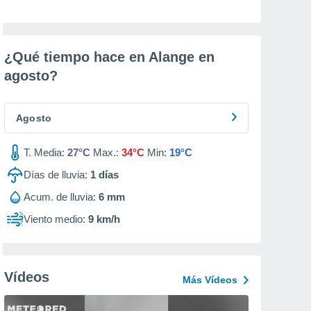
¿Qué tiempo hace en Alange en
agosto
?
Agosto
T. Media:
27°C
Max.:
34°C
Min:
19°C
Días de lluvia:
1
días
Acum. de lluvia:
6 mm
Viento medio:
9 km/h
Vídeos
Más Vídeos