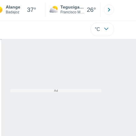
Alange
Tegucigalpa
San Pedr
37°
26°
Badajoz
Francisco Morazán
Cortés
°C