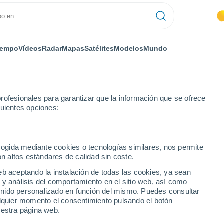
iempo
Vídeos
Radar
Mapas
Satélites
Modelos
Mundo
rofesionales para garantizar que la información que se ofrece
guientes opciones:
oz
Alange
ecogida mediante cookies o tecnologías similares, nos permite
on altos estándares de calidad sin coste.
eb aceptando la instalación de todas las cookies, ya sean
 y análisis del comportamiento en el sitio web, así como
...
ntenido personalizado en función del mismo. Puedes consultar
alquier momento el consentimiento pulsando el botón
Por hora
uestra página web.
Cielos despejados en las
próximas horas