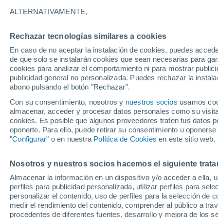
37°
ALTERNATIVAMENTE,
Rechazar tecnologías similares a cookies
Oeste
En caso de no aceptar la instalación de cookies, puedes accede
Sensación de 35°
14
-
31 km
de que solo se instalarán cookies que sean necesarias para garan
cookies para analizar el comportamiento ni para mostrar publici
publicidad general no personalizada. Puedes rechazar la instala
abono pulsando el botón "Rechazar".
Tiempo 1 - 7 días
Mapa de temperatura
Radar de ll
Con su consentimiento, nosotros y
nuestros socios
usamos cooki
almacenar, acceder y procesar datos personales como su visita e
cookies. Es posible que algunos proveedores traten tus datos pe
oponerte. Para ello, puede retirar su consentimiento u oponerse
Mañana
Domingo
Hoy
"Configurar"
o en nuestra
Política de Cookies
en este sitio web.
8 Ago
9 Ago
7 Ago
Nosotros y nuestros socios hacemos el siguiente trata
Almacenar la información en un dispositivo y/o acceder a ella, 
perfiles para publicidad personalizada, utilizar perfiles para sele
personalizar el contenido, uso de perfiles para la selección de c
38°
/
22°
35°
/
21°
37°
/
20°
medir el rendimiento del contenido, comprender al público a tra
procedentes de diferentes fuentes, desarrollo y mejora de los se