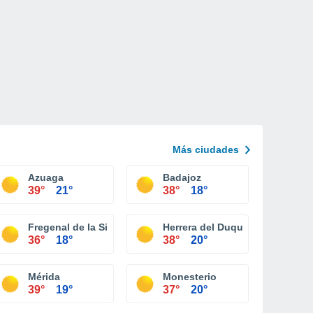
Más ciudades
Azuaga
Badajoz
39°
21°
38°
18°
Fregenal de la Sierra
Herrera del Duque
36°
18°
38°
20°
Mérida
Monesterio
39°
19°
37°
20°