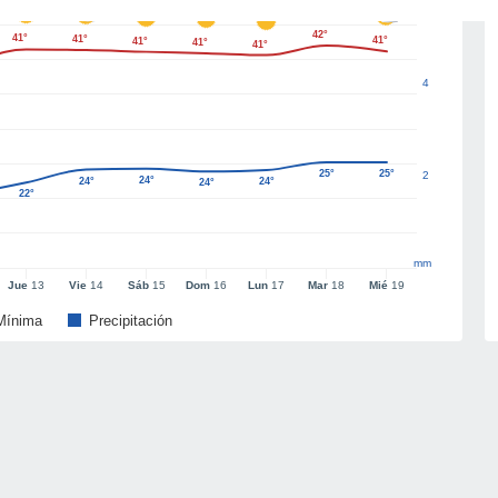
42°
41°
41°
41°
41°
41°
41°
4
25°
25°
2
24°
24°
24°
24°
22°
mm
Jue
13
Vie
14
Sáb
15
Dom
16
Lun
17
Mar
18
Mié
19
Mínima
Precipitación