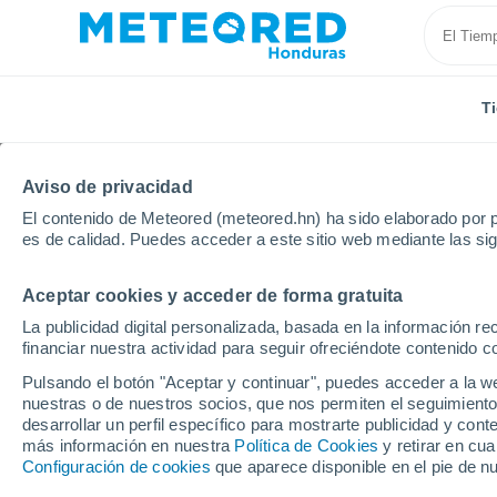
T
Aviso de privacidad
El contenido de Meteored (meteored.hn) ha sido elaborado por p
es de calidad. Puedes acceder a este sitio web mediante las si
Aceptar cookies y acceder de forma gratuita
Inicio
España
Extremadura
Provincia de Badaj
La publicidad digital personalizada, basada en la información r
financiar nuestra actividad para seguir ofreciéndote contenido c
Tiempo en Alange
Pulsando el botón "Aceptar y continuar", puedes acceder a la w
nuestras o de nuestros socios, que nos permiten el seguimiento
17:05
Viernes
desarrollar un perfil específico para mostrarte publicidad y co
más información en nuestra
Política de Cookies
y retirar en cu
Configuración de cookies
que aparece disponible en el pie de n
Soleado