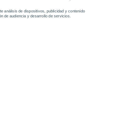
-
30
km/h
16
-
35
km/h
12
-
24
km/h
15
-
33
km/h
e análisis de dispositivos, publicidad y contenido
n de audiencia y desarrollo de servicios.
Oeste
6 Alto
14
-
31 km/h
FPS:
15-25
Oeste
3 Medio
14
-
31 km/h
FPS:
6-10
Noroeste
2 Bajo
15
-
31 km/h
FPS:
no
Oeste
1 Bajo
15
-
30 km/h
FPS:
no
Oeste
0 Bajo
13
-
28 km/h
FPS:
no