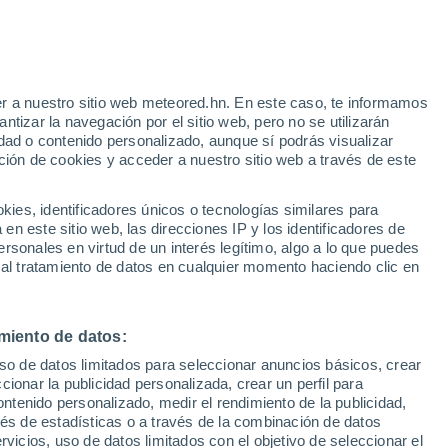
Aviso de nivel amarillo
Alerta moderada por altas
temperaturas en Alange hoy
r a nuestro sitio web meteored.hn. En este caso, te informamos
/h
tizar la navegación por el sitio web, pero no se utilizarán
dad o contenido personalizado, aunque sí podrás visualizar
ción de cookies y acceder a nuestro sitio web a través de este
uvia
Satélites
Modelos
es, identificadores únicos o tecnologías similares para
n este sitio web, las direcciones IP y los identificadores de
rsonales en virtud de un interés legítimo, algo a lo que puedes
 al tratamiento de datos en cualquier momento haciendo clic en
Lunes
Martes
Miércoles
Jueves
10 Ago
11 Ago
12 Ago
13 Ago
miento de datos:
uso de datos limitados para seleccionar anuncios básicos, crear
ccionar la publicidad personalizada, crear un perfil para
ontenido personalizado, medir el rendimiento de la publicidad,
35°
/
19°
37°
/
19°
39°
/
21°
41°
/
22°
vés de estadísticas o a través de la combinación de datos
rvicios, uso de datos limitados con el objetivo de seleccionar el