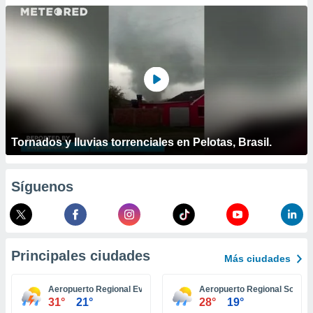
ublicidad y
do en
 mismo.
sultar más
 en nuestra
 Cookies
y
ualquier
ento
 botón
Tornados y lluvias torrenciales en Pelotas, Brasil.
ación de
kies
 disponible
Síguenos
e nuestra
.
IVAMENTE,
Principales ciudades
Más ciudades
as
 a cookies
Aeropuerto Regional Evansville
Aeropuerto Regional South 
31°
21°
28°
19°
 no aceptar