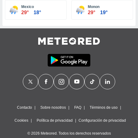
ste abono
Mexico
Monon
 botón
29°
18°
29°
19°
.
nto,
cios
kies,
ores únicos
as similares
nar,
rocesar
onales como
 este sitio
recciones IP
ficadores de
 posible
s
Contacto
Sobre nosotros
FAQ
Términos de uso
 traten tus
nales en
Cookies
Política de privacidad
Configuración de privacidad
 interés
go a lo que
© 2026 Meteored. Todos los derechos reservados
nerte. Para