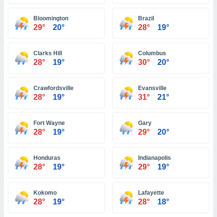
ón de
uedes
Bloomington
Brazil
uestro sitio
29°
20°
28°
19°
ed.hn. En
te
 de que
Clarks Hill
Columbus
talarán
28°
19°
30°
20°
e sean
para
a
Crawfordsville
Evansville
por el sitio
28°
19°
31°
21°
o se
cookies para
Fort Wayne
Gary
nto ni para
28°
19°
29°
20°
licidad o
Honduras
Indianapolis
ado, aunque
28°
19°
29°
19°
sualizar
general no
ada. Puedes
Kokomo
Lafayette
 instalación
28°
19°
28°
18°
y acceder a
io web a