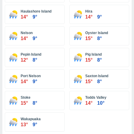
ón de
uedes
Haulashore Island
Hira
uestro sitio
14°
9°
14°
9°
ed.hn. En
te
 de que
Nelson
Oyster Island
talarán
14°
9°
15°
8°
e sean
para
a
Pepin Island
Pig Island
por el sitio
12°
8°
15°
8°
o se
cookies para
Port Nelson
Saxton Island
nto ni para
14°
9°
15°
8°
licidad o
Stoke
Todds Valley
ado, aunque
15°
8°
14°
10°
sualizar
general no
ada. Puedes
Wakapuaka
 instalación
13°
9°
y acceder a
io web a