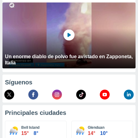
ublicidad y
do en
 mismo.
sultar más
 en nuestra
 Cookies
y
ualquier
ento
Un enorme diablo de polvo fue avistado en Zapponeta,
 botón
Italia
ación de
kies
 disponible
Síguenos
e nuestra
.
IVAMENTE,
Principales ciudades
as
 a cookies
Bell Island
Glenduan
15°
8°
14°
10°
 no aceptar