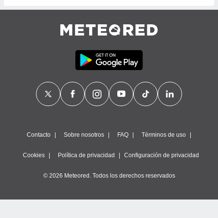
ste abono
 botón
.
nto,
cios
kies,
ores únicos
as similares
nar,
rocesar
onales como
 este sitio
Contacto
Sobre nosotros
FAQ
Términos de uso
recciones IP
ficadores de
Cookies
Política de privacidad
Configuración de privacidad
 posible
s
© 2026 Meteored. Todos los derechos reservados
 traten tus
nales en
 interés
go a lo que
nerte. Para