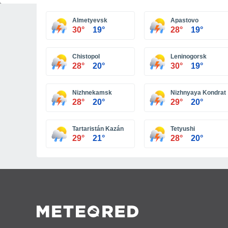
Almetyevsk
Apastovo
30°
19°
28°
19°
Chistopol
Leninogorsk
28°
20°
30°
19°
Nizhnekamsk
Nizhnyaya Kondrat
28°
20°
29°
20°
Tartaristán Kazán
Tetyushi
29°
21°
28°
20°