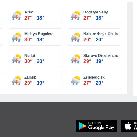
Más ciudades
Arsk
Bogatye Saby
27°
18°
27°
18°
Malaya Bugulma
Naberezhnye Chelny
30°
18°
26°
20°
Nurlat
Staroye Drozhzhanoye
30°
20°
29°
19°
Zainsk
Zelenodolsk
29°
19°
27°
20°