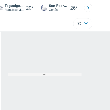
Tegucigalpa
San Pedro Sula
Roatán
20°
26°
Francisco Morazán
Cortés
Isla
°C