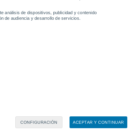
e análisis de dispositivos, publicidad y contenido
n de audiencia y desarrollo de servicios.
Leaflet
|
©
OpenStreetMap
|
ECMWF
by © Meteored
CONFIGURACIÓN
ACEPTAR Y CONTINUAR