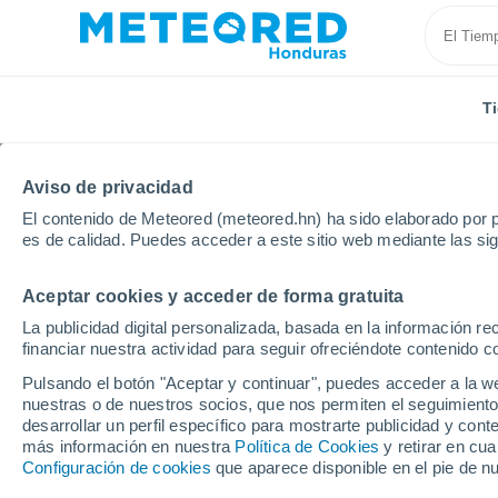
T
Aviso de privacidad
El contenido de Meteored (meteored.hn) ha sido elaborado por p
es de calidad. Puedes acceder a este sitio web mediante las si
Aceptar cookies y acceder de forma gratuita
Inicio
Rusia
Tataristán
La publicidad digital personalizada, basada en la información r
financiar nuestra actividad para seguir ofreciéndote contenido c
Tiempo en Tataristán
Pulsando el botón "Aceptar y continuar", puedes acceder a la w
nuestras o de nuestros socios, que nos permiten el seguimiento
desarrollar un perfil específico para mostrarte publicidad y co
Hoy, 8 agosto
Todo el día
Símbolo
más información en nuestra
Política de Cookies
y retirar en cu
Configuración de cookies
que aparece disponible en el pie de n