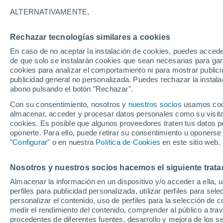
ALTERNATIVAMENTE,
Rechazar tecnologías similares a cookies
27°
18°
En caso de no aceptar la instalación de cookies, puedes accede
Arsk
27°
de que solo se instalarán cookies que sean necesarias para garan
Boga
29°
20°
Sa
cookies para analizar el comportamiento ni para mostrar publici
21°
Zelenodolsk
publicidad general no personalizada. Puedes rechazar la instala
Tartaristán
Kazán
abono pulsando el botón "Rechazar".
27°
Con su consentimiento, nosotros y
nuestros socios
usamos cooki
22°
almacenar, acceder y procesar datos personales como su visita e
28°
Shuran
C
19°
cookies. Es posible que algunos proveedores traten tus datos pe
Apastovo
oponerte. Para ello, puede retirar su consentimiento u oponerse
"Configurar"
o en nuestra
Política de Cookies
en este sitio web.
29°
19°
Nosotros y nuestros socios hacemos el siguiente trata
Staroye
Drozhzhanoye
Almacenar la información en un dispositivo y/o acceder a ella, 
perfiles para publicidad personalizada, utilizar perfiles para sele
personalizar el contenido, uso de perfiles para la selección de c
medir el rendimiento del contenido, comprender al público a tra
procedentes de diferentes fuentes, desarrollo y mejora de los se