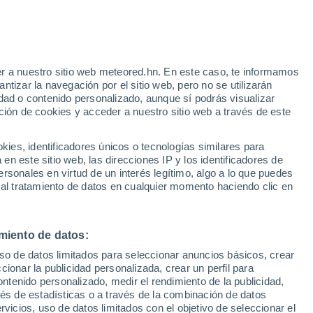
27°
r a nuestro sitio web meteored.hn. En este caso, te informamos
18°
tizar la navegación por el sitio web, pero no se utilizarán
tye
by
26°
dad o contenido personalizado, aunque sí podrás visualizar
20°
28°
ción de cookies y acceder a nuestro sitio web a través de este
Naberezhnye
20°
Chelny
Nizhnekamsk
28°
es, identificadores únicos o tecnologías similares para
30°
20°
20°
n este sitio web, las direcciones IP y los identificadores de
histopol
Muslyumovo
rsonales en virtud de un interés legítimo, algo a lo que puedes
 al tratamiento de datos en cualquier momento haciendo clic en
30°
miento de datos:
19°
30°
Leninogorsk
uso de datos limitados para seleccionar anuncios básicos, crear
20°
ccionar la publicidad personalizada, crear un perfil para
Nurlat
ontenido personalizado, medir el rendimiento de la publicidad,
vés de estadísticas o a través de la combinación de datos
rvicios, uso de datos limitados con el objetivo de seleccionar el