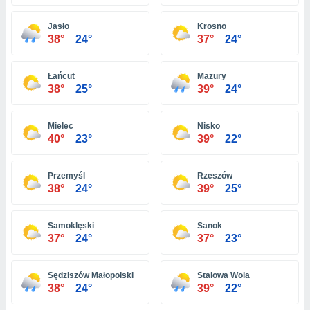
ón de
uedes
Jasło
Krosno
uestro sitio
38°
24°
37°
24°
ed.hn. En
te
 de que
Łańcut
Mazury
talarán
38°
25°
39°
24°
e sean
para
a
Mielec
Nisko
por el sitio
40°
23°
39°
22°
o se
cookies para
Przemyśl
Rzeszów
nto ni para
38°
24°
39°
25°
licidad o
Samoklęski
Sanok
ado, aunque
37°
24°
37°
23°
sualizar
general no
ada. Puedes
Sędziszów Małopolski
Stalowa Wola
 instalación
38°
24°
39°
22°
y acceder a
io web a