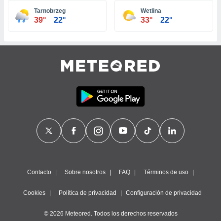
ste abono
Tarnobrzeg
Wetlina
 botón
39°
22°
33°
22°
.
nto,
cios
kies,
ores únicos
as similares
nar,
rocesar
onales como
 este sitio
recciones IP
ficadores de
 posible
s
Contacto
Sobre nosotros
FAQ
Términos de uso
 traten tus
nales en
Cookies
Política de privacidad
Configuración de privacidad
 interés
go a lo que
© 2026 Meteored. Todos los derechos reservados
nerte. Para