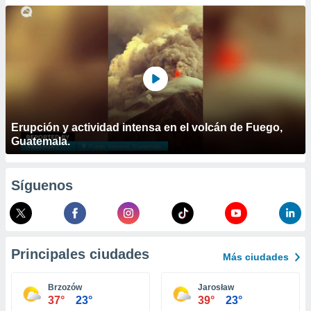
ublicidad y
do en
 mismo.
sultar más
 en nuestra
 Cookies
y
ualquier
ento
Erupción y actividad intensa en el volcán de Fuego,
 botón
Guatemala.
ación de
kies
 disponible
Síguenos
e nuestra
.
IVAMENTE,
Principales ciudades
Más ciudades
as
 a cookies
Brzozów
Jarosław
37°
23°
39°
23°
 no aceptar