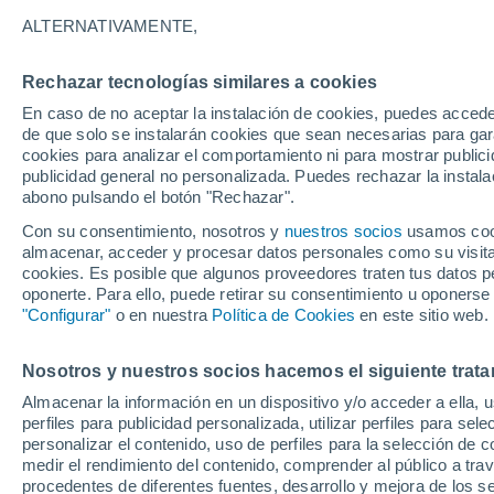
20°
32°
ALTERNATIVAMENTE,
Marianopoli
20°
Mussomeli
V
Rechazar tecnologías similares a cookies
En caso de no aceptar la instalación de cookies, puedes accede
33°
de que solo se instalarán cookies que sean necesarias para garan
22°
33°
cookies para analizar el comportamiento ni para mostrar publici
Milena
22°
publicidad general no personalizada. Puedes rechazar la instala
Serradifalco
abono pulsando el botón "Rechazar".
Con su consentimiento, nosotros y
nuestros socios
usamos cooki
almacenar, acceder y procesar datos personales como su visita e
cookies. Es posible que algunos proveedores traten tus datos pe
oponerte. Para ello, puede retirar su consentimiento u oponerse
"Configurar"
o en nuestra
Política de Cookies
en este sitio web.
Nosotros y nuestros socios hacemos el siguiente trata
Almacenar la información en un dispositivo y/o acceder a ella, 
perfiles para publicidad personalizada, utilizar perfiles para sele
personalizar el contenido, uso de perfiles para la selección de c
medir el rendimiento del contenido, comprender al público a tra
procedentes de diferentes fuentes, desarrollo y mejora de los se