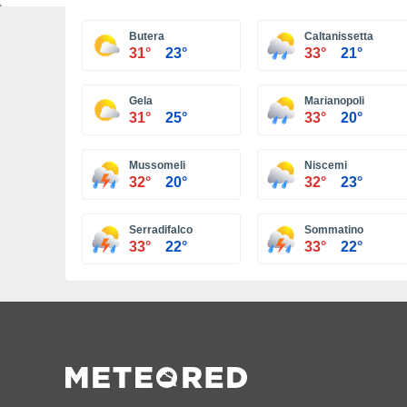
Butera
Caltanissetta
31°
23°
33°
21°
Gela
Marianopoli
31°
25°
33°
20°
Mussomeli
Niscemi
32°
20°
32°
23°
Serradifalco
Sommatino
33°
22°
33°
22°