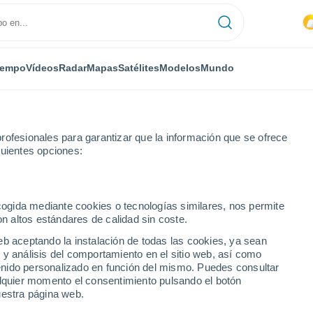
iempo
Vídeos
Radar
Mapas
Satélites
Modelos
Mundo
rofesionales para garantizar que la información que se ofrece
guientes opciones:
ecogida mediante cookies o tecnologías similares, nos permite
on altos estándares de calidad sin coste.
 de Caltanissetta
eb aceptando la instalación de todas las cookies, ya sean
 y análisis del comportamiento en el sitio web, así como
ntenido personalizado en función del mismo. Puedes consultar
alquier momento el consentimiento pulsando el botón
uestra página web.