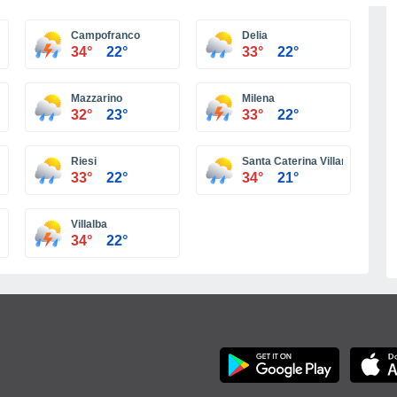
Campofranco
Delia
34°
22°
33°
22°
Mazzarino
Milena
32°
23°
33°
22°
Riesi
Santa Caterina Villarmosa
33°
22°
34°
21°
Villalba
34°
22°