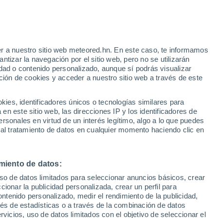
34°
21°
Santa
Caterina
illarmosa
r a nuestro sitio web meteored.hn. En este caso, te informamos
33°
21°
tizar la navegación por el sitio web, pero no se utilizarán
Caltanissetta
dad o contenido personalizado, aunque sí podrás visualizar
ción de cookies y acceder a nuestro sitio web a través de este
es, identificadores únicos o tecnologías similares para
n este sitio web, las direcciones IP y los identificadores de
rsonales en virtud de un interés legítimo, algo a lo que puedes
 al tratamiento de datos en cualquier momento haciendo clic en
32°
23°
33°
Mazzarino
22°
miento de datos:
Riesi
uso de datos limitados para seleccionar anuncios básicos, crear
ccionar la publicidad personalizada, crear un perfil para
31°
ontenido personalizado, medir el rendimiento de la publicidad,
23°
vés de estadísticas o a través de la combinación de datos
Butera
32°
rvicios, uso de datos limitados con el objetivo de seleccionar el