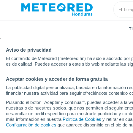
T
Aviso de privacidad
El contenido de Meteored (meteored.hn) ha sido elaborado por p
es de calidad. Puedes acceder a este sitio web mediante las si
Aceptar cookies y acceder de forma gratuita
Inicio
Italia
Provincia de Caltanissetta
La publicidad digital personalizada, basada en la información r
financiar nuestra actividad para seguir ofreciéndote contenido c
Tiempo en la Provincia
Pulsando el botón "Aceptar y continuar", puedes acceder a la w
nuestras o de nuestros socios, que nos permiten el seguimiento
desarrollar un perfil específico para mostrarte publicidad y co
Hoy, 6 agosto
Todo el día
Símbolo
más información en nuestra
Política de Cookies
y retirar en cu
Configuración de cookies
que aparece disponible en el pie de n
33°