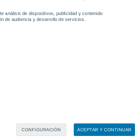
23°
Niscemi
e análisis de dispositivos, publicidad y contenido
n de audiencia y desarrollo de servicios.
31°
25°
Leaflet
|
©
OpenStreetMap
|
ECMWF
by © Meteored
Gela
CONFIGURACIÓN
ACEPTAR Y CONTINUAR